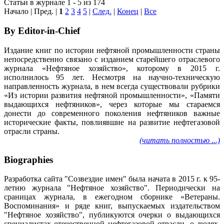
Статьи в журнале 1 - 5 из 174
Начало | Пред. |
1
2
3
4
5
|
След.
|
Конец
|
Все
By Editor-in-Chief
Издание книг по истории нефтяной промышленности страны
непосредственно связано с изданием старейшего отраслевого
журнала «Нефтяное хозяйство», которому в 2015 г.
исполнилось 95 лет. Несмотря на научно-техническую
направленность журнала, в нем всегда существовали рубрики
«Из истории развития нефтяной промышленности», «Памяти
выдающихся нефтяников», через которые мы стараемся
донести до современного поколения нефтяников важные
исторические факты, повлиявшие на развитие нефтегазовой
отрасли страны.
(читать полностью ...)
Biographies
Разработка сайта "Созвездие имен" была начата в 2015 г. к 95-
летию журнала "Нефтяное хозяйство". Периодически на
сраницах журнала, в ежегодном сборнике «Ветераны.
Воспоминания» и ряде книг, выпускаемых издательством
"Нефтяное хозяйство", публикуются очерки о выдающихся
специалистах отечественной нефтегазовой отрасли, о людях,