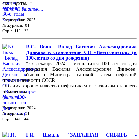
ской бухты..."
Читать статью...
Год издания: 2025
№ журнала: 01
Стр. : 119-123
В.С. Вовк "Вклад Василия Александровича
Динкова в становление СП «Вьетсовпетро» (к
100-летию со дня рождения)"
"25 декабря 2024 г. исполнится 100 лет со дня
рождения Василия Александровича Динкова,
бывшего Министра газовой, затем нефтяной
промышленности СССР.
Это имя хорошо известно нефтяникам и газовикам старшего
поколения..."
Читать...
Год издания: 2024
№ журнала: 11
Стр. : 141-144
Г.И. Шмаль "ЗАПАДНАЯ СИБИРЬ -