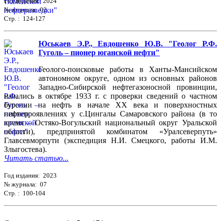
Год издания: 2024
№ журнала: 02
Стр. : 124-127
Юськаев Э.Р., Евдошенко Ю.В. "Геолог Р.Ф.
Гуголь – пионер юганской нефти"
Геолого-поисковые работы в Ханты-Мансийском
автономном округе, одном из основных районов
Западно-Сибирской нефтегазоносной провинции,
начались в октябре 1933 г. с проверки сведений о частном
бурении на нефть в начале ХХ века и поверхностных
нефтепроявлениях у с.Цингалы Самаровского района (в то
время – Остяко-Вогульский национальный округ Уральской
области), предпринятой комбинатом «Уралсеверпуть»
Главсевморпути (экспедиция Н.И. Смецкого, работы И.М.
Злыгостева).
Читать статью...
Год издания: 2023
№ журнала: 07
Стр. : 100-104