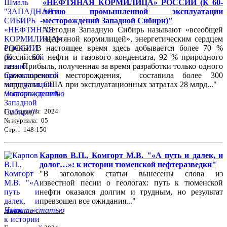
«НЕФТЯНАЯ КОРМИЛИЦА» РОССИИ (К 60-
летию промышленной эксплуатации
месторождений Западной Сибири)"
"Сегодня Западную Сибирь называют «всеобщей
«нефтяной кормилицей», энергетическим сердцем
страны. В настоящее время здесь добывается более 70 %
российской нефти и газового конденсата, 92 % природного
газа. Прибыль, полученная за время разработки только одного
Самотлорского месторождения, составила более 300
млрд долл. США при эксплуатационных затратах 28 млрд..."
Читать статью
Год издания: 2024
№ журнала: 05
Стр. : 148-150
Карпов В.П., Комгорт М.В. "«А путь и далек, и
долог…»: к истории тюменской нефтеразведки"
"В заголовок статьи вынесены слова из
известной песни о геологах: путь к тюменской
нефти оказался долгим и трудным, но результат
превзошел все ожидания..."
Читать статью