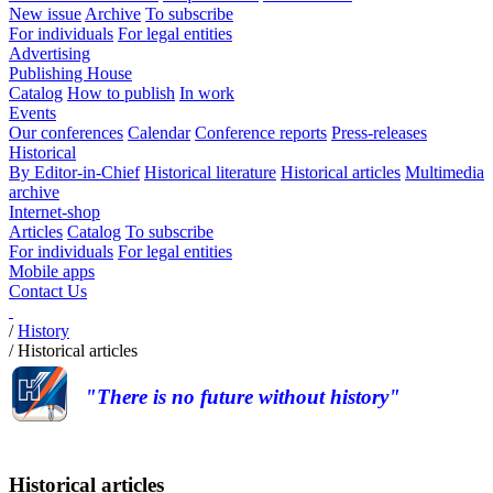
New issue
Archive
To subscribe
For individuals
For legal entities
Advertising
Publishing House
Catalog
How to publish
In work
Events
Our conferences
Calendar
Conference reports
Press-releases
Historical
By Editor-in-Chief
Historical literature
Historical articles
Multimedia
archive
Internet-shop
Articles
Catalog
To subscribe
For individuals
For legal entities
Mobile apps
Contact Us
/
History
/
Historical articles
"There is no future without history"
Historical articles