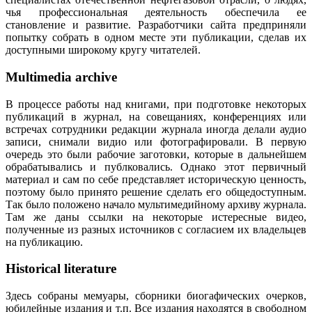
чья профессиональная деятельность обеспечила ее
становление и развитие. Разработчики сайта предприняли
попытку собрать в одном месте эти публикации, сделав их
доступными широкому кругу читателей.
Multimedia archive
В процессе работы над книгами, при подготовке некоторых
публикаций в журнал, на совещаниях, конференциях или
встречах сотрудники редакции журнала иногда делали аудио
записи, снимали видио или фотографировали. В первую
очередь это были рабочие заготовки, которые в дальнейшем
обрабатывались и публковались. Однако этот первичный
материал и сам по себе представляет историческую ценность,
поэтому было принято решение сделать его общедоступным.
Так было положено начало мультимедийному архиву журнала.
Там же даны ссылки на некоторые истересные видео,
полученные из разных источников с согласием их владельцев
на публикацию.
Historical literature
Здесь собраны мемуары, сборники биогафических очерков,
юбилейные издания и т.п. Все издания находятся в свободном