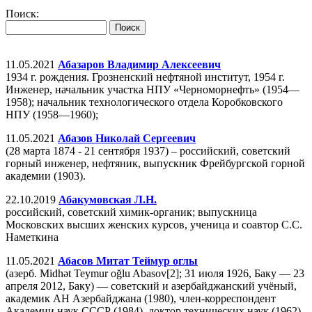
Поиск:
11.05.2021
Абазаров Владимир Алексеевич
1934 г. рождения. Грозненский нефтяной институт, 1954 г.
Инженер, начальник участка НПУ «Черноморнефть» (1954—
1958); начальник технологического отдела Коробковского
НПУ (1958—1960);
11.05.2021
Абазов Николай Сергеевич
(28 марта 1874 - 21 сентября 1937) – российский, советский
горный инженер, нефтяник, выпускник Фрейбургской горной
академии (1903).
22.10.2019
Абакумовская Л.Н.
российский, советский химик-органик; выпускница
Московских высших женских курсов, ученица и соавтор С.С.
Наметкина
11.05.2021
Абасов Митат Теймур оглы
(азерб. Midhət Teymur oğlu Abasov[2]; 31 июля 1926, Баку — 23
апреля 2012, Баку) — советский и азербайджанский учёный,
академик АН Азербайджана (1980), член-корреспондент
Академии наук СССР (1984), доктор технических наук (1962),