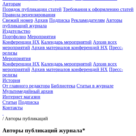
Авторам
Порядок публикации статей
Требования к оформлению статей
Правила рецензирования
Свежий номер
Архив
Подписка
Рекламодателям
Авторы
публикаций журнала
Издательство
Портфолио
Мероприятия
Конференции НХ
Календарь мероприятий
Архив всех
мероприятий
Архив материалов конференций НХ
Пресс-
релизы
Мероприятия
Конференции НХ
Календарь мероприятий
Архив всех
мероприятий
Архив материалов конференций НХ
Пресс-
релизы
История
От главного редактора
Библиотека
Статьи в журнале
Мультимедийный архив
Интернет магазин
Статьи
Подписка
Контакты
/
Авторы публикаций
Авторы публикаций журнала*