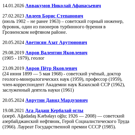
14.01.2026
Аввакумов Николай Афанасьевич
27.02.2023
Авдеев Борис Степанович
(июль 1902 – не ранее 1963) – советский горный инженер,
буровик, один из пионеров турбинного бурения в
Грозненском нефтяном районе.
20.05.2024
Аветисян Азат Арутюнович
29.08.2019
Авров Валентин Яковлевич
(1905 - 1979), геолог
23.09.2019
Авров Пётр Яковлевич
(24 июня 1899 — 5 мая 1968) - советский учёный, доктор
геолого-минералогических наук (1959), профессор (1959),
член-корреспондент Академии наук Казахской ССР (1962),
заслуженный деятель науки (1961)
20.05.2024
Аврутин Давид Мардухович
19.08.2021
Ага Дадаш Кербалай оглы
(азерб. Ağadadaş Kərbəlayı oğlu; 1926 — 2008) — советский
азербайджанский нефтяник, Герой Социалистического Труда
(1966). Лауреат Государственной премии СССР (1985).