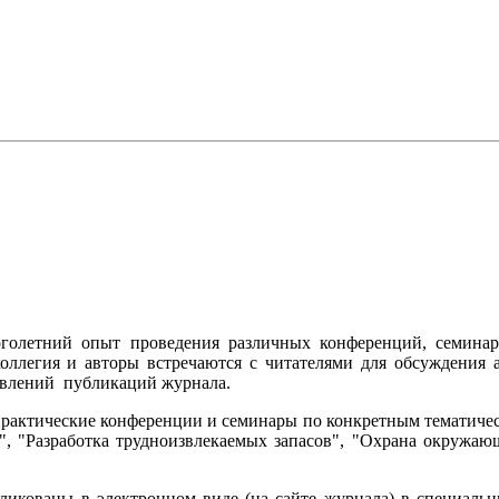
голетний опыт проведения различных конференций, семинаро
оллегия и авторы встречаются с читателями для обсуждения а
равлений публикаций журнала.
-практические конференции и семинары по конкретным тематиче
, "Разработка трудноизвлекаемых запасов", "Охрана окружающ
ликованы в электронном виде (на сайте журнала) в специаль