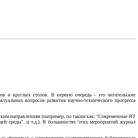
в и круглых столов. В первую очередь - это читательские
ктуальных вопросов развития научно-технического прогресса
ским направлениям (например, по таким как: "Современные ИТ
ей среды". и т.д.). В большинстве 'этих мероприятий журнал
ных сборниках с присвоением соответствующих библиотечных