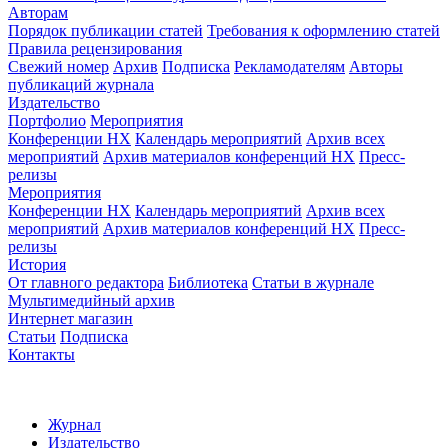
Авторам
Порядок публикации статей
Требования к оформлению статей
Правила рецензирования
Свежий номер
Архив
Подписка
Рекламодателям
Авторы
публикаций журнала
Издательство
Портфолио
Мероприятия
Конференции НХ
Календарь мероприятий
Архив всех
мероприятий
Архив материалов конференций НХ
Пресс-
релизы
Мероприятия
Конференции НХ
Календарь мероприятий
Архив всех
мероприятий
Архив материалов конференций НХ
Пресс-
релизы
История
От главного редактора
Библиотека
Статьи в журнале
Мультимедийный архив
Интернет магазин
Статьи
Подписка
Контакты
Журнал
Издательство