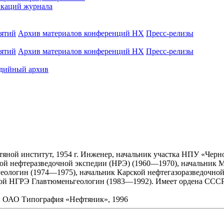
каций журнала
иятий
Архив материалов конференций НХ
Пресс-релизы
иятий
Архив материалов конференций НХ
Пресс-релизы
дийный архив
тяной институт, 1954 г. Инженер, начальник участка НПУ «Черн
ой нефтеразведочной экспедии (НРЭ) (1960—1970), начальник 
еологин (1974—1975), начальник Карской нефтегазоразведочной
й НГРЭ Главтюменьгеологин (1983—1992). Имеет ордена СССР, 
: ОАО Типография «Нефтяник», 1996