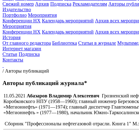
Свежий номер
Архив
Подписка
Рекламодателям
Авторы публи
Издательство
Портфолио
Мероприятия
Конференции НХ
Календарь мероприятий
Архив всех меропр
Мероприятия
Конференции НХ
Календарь мероприятий
Архив всех меропр
История
От главного редактора
Библиотека
Статьи в журнале
Мультиме
Интернет магазин
Статьи
Подписка
Контакты
/
Авторы публикаций
Авторы публикаций журнала*
11.05.2021
Абазаров Владимир Алексеевич
Грозненский неф
Коробковского НПУ (1958—1960); главный инженер Березовск
«Мегионнефть» (1971—1974); главный диспетчер Главтюменьг
«Мегионнефть » (1977—1980), начальник Южно-Таркосалинско
Сборник "Профессионалы нефтегазовой отрасли. Книга 1" М.