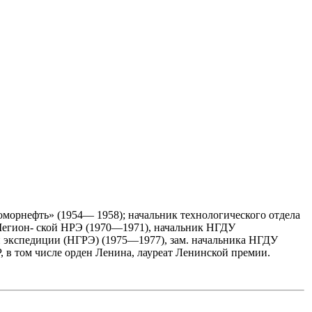
оморнефть» (1954— 1958); начальник технологического отдела
Мегион- ской НРЭ (1970—1971), начальник НГДУ
 экспедиции (НГРЭ) (1975—1977), зам. начальника НГДУ
в том числе орден Ленина, лауреат Ленинской премии.