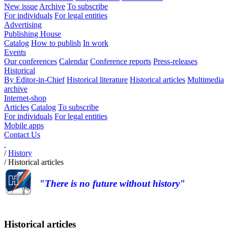
New issue
Archive
To subscribe
For individuals
For legal entities
Advertising
Publishing House
Catalog
How to publish
In work
Events
Our conferences
Calendar
Conference reports
Press-releases
Historical
By Editor-in-Chief
Historical literature
Historical articles
Multimedia
archive
Internet-shop
Articles
Catalog
To subscribe
For individuals
For legal entities
Mobile apps
Contact Us
/
History
/
Historical articles
"There is no future without history"
Historical articles