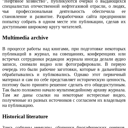
"Нефтяное хозяйство", публикуются очерки о выдающихся
специалистах отечественной нефтегазовой отрасли, о людях,
чья профессиональная деятельность обеспечила ее
становление и развитие. Разработчики сайта предприняли
попытку собрать в одном месте эти публикации, сделав их
доступными широкому кругу читателей.
Multimedia archive
В процессе работы над книгами, при подготовке некоторых
публикаций в журнал, на совещаниях, конференциях или
встречах сотрудники редакции журнала иногда делали аудио
записи, снимали видио или фотографировали. В первую
очередь это были рабочие заготовки, которые в дальнейшем
обрабатывались и публковались. Однако этот первичный
материал и сам по себе представляет историческую ценность,
поэтому было принято решение сделать его общедоступным.
Так было положено начало мультимедийному архиву журнала.
Там же даны ссылки на некоторые истересные видео,
полученные из разных источников с согласием их владельцев
на публикацию.
Historical literature
Здесь собраны мемуары, сборники биогафических очерков,