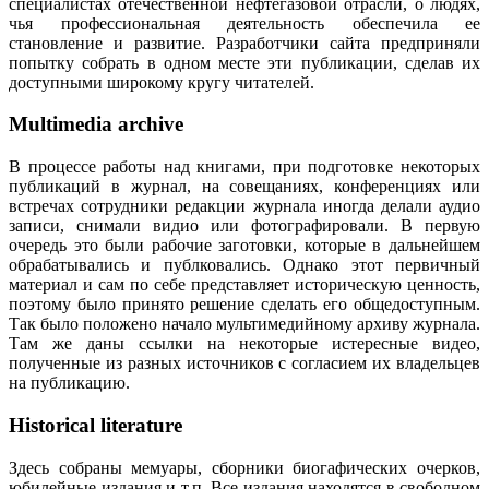
специалистах отечественной нефтегазовой отрасли, о людях,
чья профессиональная деятельность обеспечила ее
становление и развитие. Разработчики сайта предприняли
попытку собрать в одном месте эти публикации, сделав их
доступными широкому кругу читателей.
Multimedia archive
В процессе работы над книгами, при подготовке некоторых
публикаций в журнал, на совещаниях, конференциях или
встречах сотрудники редакции журнала иногда делали аудио
записи, снимали видио или фотографировали. В первую
очередь это были рабочие заготовки, которые в дальнейшем
обрабатывались и публковались. Однако этот первичный
материал и сам по себе представляет историческую ценность,
поэтому было принято решение сделать его общедоступным.
Так было положено начало мультимедийному архиву журнала.
Там же даны ссылки на некоторые истересные видео,
полученные из разных источников с согласием их владельцев
на публикацию.
Historical literature
Здесь собраны мемуары, сборники биогафических очерков,
юбилейные издания и т.п. Все издания находятся в свободном