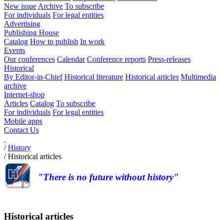
New issue
Archive
To subscribe
For individuals
For legal entities
Advertising
Publishing House
Catalog
How to publish
In work
Events
Our conferences
Calendar
Conference reports
Press-releases
Historical
By Editor-in-Chief
Historical literature
Historical articles
Multimedia
archive
Internet-shop
Articles
Catalog
To subscribe
For individuals
For legal entities
Mobile apps
Contact Us
/
History
/
Historical articles
"There is no future without history"
Historical articles