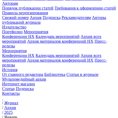
Авторам
Порядок публикации статей
Требования к оформлению статей
Правила рецензирования
Свежий номер
Архив
Подписка
Рекламодателям
Авторы
публикаций журнала
Издательство
Портфолио
Мероприятия
Конференции НХ
Календарь мероприятий
Архив всех
мероприятий
Архив материалов конференций НХ
Пресс-
релизы
Мероприятия
Конференции НХ
Календарь мероприятий
Архив всех
мероприятий
Архив материалов конференций НХ
Пресс-
релизы
История
От главного редактора
Библиотека
Статьи в журнале
Мультимедийный архив
Интернет магазин
Статьи
Подписка
Контакты
/
Журнал
/
Архив
/
2025
/
Январь