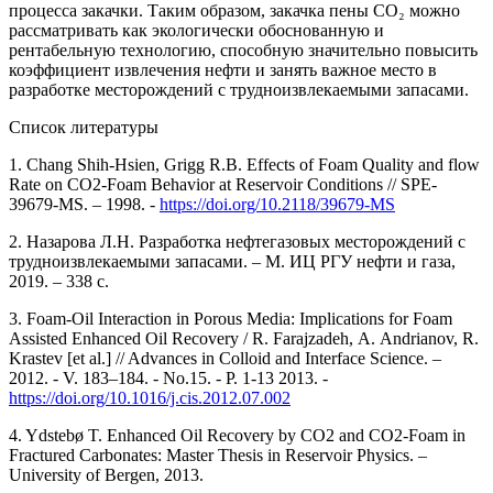
процесса закачки. Таким образом, закачка пены СО₂ можно
рассматривать как экологически обоснованную и
рентабельную технологию, способную значительно повысить
коэффициент извлечения нефти и занять важное место в
разработке месторождений с трудноизвлекаемыми запасами.
Список литературы
1. Chang Shih-Hsien, Grigg R.B. Effects of Foam Quality and flow
Rate on CO2-Foam Behavior at Reservoir Conditions // SPE-
39679-MS. – 1998. -
https://doi.org/10.2118/39679-MS
2. Назарова Л.Н. Разработка нефтегазовых месторождений с
трудноизвлекаемыми запасами. – М. ИЦ РГУ нефти и газа,
2019. – 338 с.
3. Foam-Oil Interaction in Porous Media: Implications for Foam
Assisted Enhanced Oil Recovery / R. Farajzadeh, А. Andrianov, R.
Krastev [et al.] // Advances in Colloid and Interface Science. –
2012. - V. 183–184. - Nо.15. - P. 1-13 2013. -
https://doi.org/10.1016/j.cis.2012.07.002
4. Ydstebø T. Enhanced Oil Recovery by CO2 and CO2-Foam in
Fractured Carbonates: Master Thesis in Reservoir Physics. –
University of Bergen, 2013.