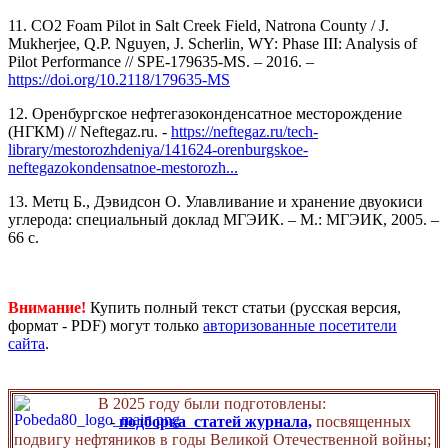
11. CO2 Foam Pilot in Salt Creek Field, Natrona County / J.
Mukherjee, Q.P. Nguyen, J. Scherlin, WY: Phase III: Analysis of
Pilot Performance // SPE-179635-MS. – 2016. –
https://doi.org/10.2118/179635-MS
12. Оренбургское нефтегазоконденсатное месторождение
(НГКМ) // Neftegaz.ru. -
https://neftegaz.ru/tech-
library/mestorozhdeniya/141624-orenburgskoe-
neftegazokondensatnoe-mestorozh...
13. Метц Б., Дэвидсон О. Улавливание и хранение двуокиси
углерода: специальный доклад МГЭИК. – М.: МГЭИК, 2005. –
66 с.
Внимание!
Купить полный текст статьи (русская версия,
формат - PDF) могут только
авторизованные посетители
сайта
.
В 2025 году были подготовлены:
-
подборка статей журнала,
посвященных
подвигу нефтяников в годы Великой Отечественной войны;