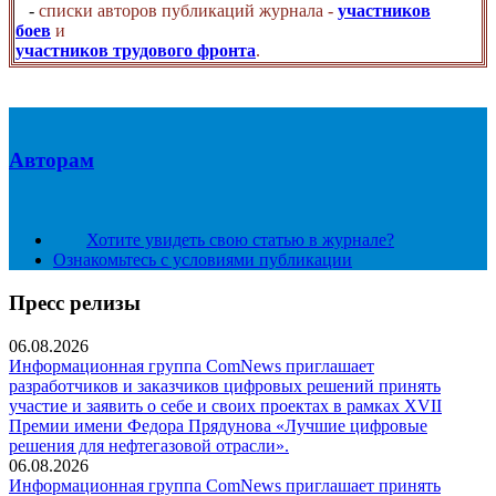
-
списки авторов публикаций журнала -
участников
боев
и
участников трудового фронта
.
Авторам
Хотите увидеть свою статью в журнале?
Ознакомьтесь с условиями публикации
Пресс релизы
06.08.2026
Информационная группа ComNews приглашает
разработчиков и заказчиков цифровых решений принять
участие и заявить о себе и своих проектах в рамках XVII
Премии имени Федора Прядунова «Лучшие цифровые
решения для нефтегазовой отрасли».
06.08.2026
Информационная группа ComNews приглашает принять