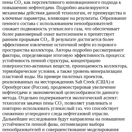
пены СО₂ как перспективного инновационного подхода к
повышению нефтеотдачи. Подробно анализируются
механизмы действия данной технологии, ее преимущества и
ключевые параметры, влияющие на результаты. Образование
пенного состава с использованием пенообразователей
снижает подвижность углекислого газа, что обеспечивает
более равномерный охват вытеснением и препятствует
ранним прорывам СО₂. В результате достигается более
эффективное извлечение остаточной нефти из порового
пространства коллектора. Авторы подробно рассматривают
факторы, определяющие итоговую эффективность процесса:
устойчивость пенной структуры, концентрацию
поверхностно-активных веществ, проницаемость коллектора,
термобарические условия, а также уровень минерализации
пластовой воды. На примере пилотных проектов,
реализованных на месторождениях Salt Creek (США) и
Оренбургское (Россия), продемонстрировав увеличение
нефтеотдачи и экономической целесообразности данного
метода. Отдельно подчеркивается экологический аспект:
технология закачки пены СО₂ позволяет улавливать и
повторно использовать углекислый газ, что способствует
снижению углеродного следа нефтегазовой отрасли.
Дальнейшие исследования будут направлены на повышение
устойчивости пенной фазы, оптимизацию выбора
пенообразователей и совершенствование моделирования