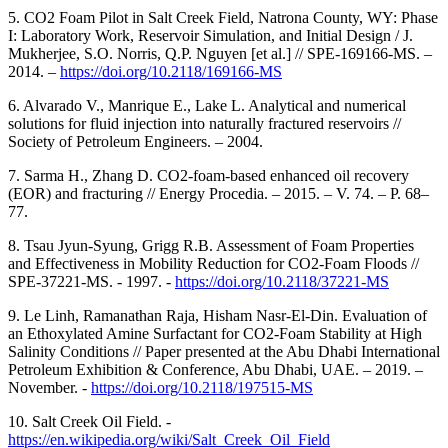
5. CO2 Foam Pilot in Salt Creek Field, Natrona County, WY: Phase
I: Laboratory Work, Reservoir Simulation, and Initial Design / J.
Mukherjee, S.O. Norris, Q.P. Nguyen [et al.] // SPE-169166-MS. –
2014. –
https://doi.org/10.2118/169166-MS
6. Alvarado V., Manrique E., Lake L. Analytical and numerical
solutions for fluid injection into naturally fractured reservoirs //
Society of Petroleum Engineers. – 2004.
7. Sarma H., Zhang D. CO2-foam-based enhanced oil recovery
(EOR) and fracturing // Energy Procedia. – 2015. – V. 74. – P. 68–
77.
8. Tsau Jyun-Syung, Grigg R.B. Assessment of Foam Properties
and Effectiveness in Mobility Reduction for CO2-Foam Floods //
SPE-37221-MS. - 1997. -
https://doi.org/10.2118/37221-MS
9. Le Linh, Ramanathan Raja, Hisham Nasr-El-Din. Evaluation of
an Ethoxylated Amine Surfactant for CO2-Foam Stability at High
Salinity Conditions // Paper presented at the Abu Dhabi International
Petroleum Exhibition & Conference, Abu Dhabi, UAE. – 2019. –
November. -
https://doi.org/10.2118/197515-MS
10. Salt Creek Oil Field. -
https://en.wikipedia.org/wiki/Salt_Creek_Oil_Field