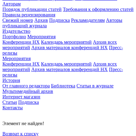
Авторам
Порядок публикации статей
Требования к оформлению статей
Правила рецензирования
Свежий номер
Архив
Подписка
Рекламодателям
Авторы
публикаций журнала
Издательство
Портфолио
Мероприятия
Конференции НХ
Календарь мероприятий
Архив всех
мероприятий
Архив материалов конференций НХ
Пресс-
релизы
Мероприятия
Конференции НХ
Календарь мероприятий
Архив всех
мероприятий
Архив материалов конференций НХ
Пресс-
релизы
История
От главного редактора
Библиотека
Статьи в журнале
Мультимедийный архив
Интернет магазин
Статьи
Подписка
Контакты
Элемент не найден!
Возврат к списку