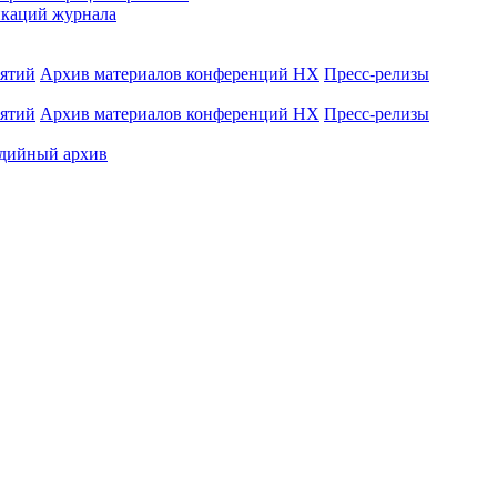
каций журнала
иятий
Архив материалов конференций НХ
Пресс-релизы
иятий
Архив материалов конференций НХ
Пресс-релизы
дийный архив