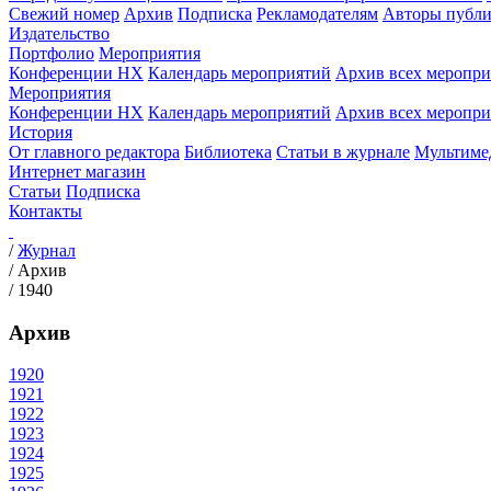
Свежий номер
Архив
Подписка
Рекламодателям
Авторы публи
Издательство
Портфолио
Мероприятия
Конференции НХ
Календарь мероприятий
Архив всех меропр
Мероприятия
Конференции НХ
Календарь мероприятий
Архив всех меропр
История
От главного редактора
Библиотека
Статьи в журнале
Мультиме
Интернет магазин
Статьи
Подписка
Контакты
/
Журнал
/
Архив
/
1940
Архив
1920
1921
1922
1923
1924
1925