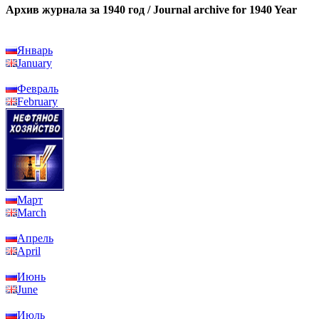
Архив журнала за 1940 год / Journal archive for 1940 Year
Январь
January
Февраль
February
Март
March
Апрель
April
Июнь
June
Июль