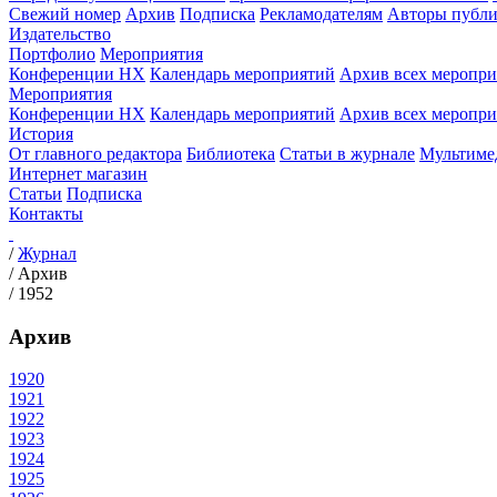
Свежий номер
Архив
Подписка
Рекламодателям
Авторы публи
Издательство
Портфолио
Мероприятия
Конференции НХ
Календарь мероприятий
Архив всех меропр
Мероприятия
Конференции НХ
Календарь мероприятий
Архив всех меропр
История
От главного редактора
Библиотека
Статьи в журнале
Мультиме
Интернет магазин
Статьи
Подписка
Контакты
/
Журнал
/
Архив
/
1952
Архив
1920
1921
1922
1923
1924
1925