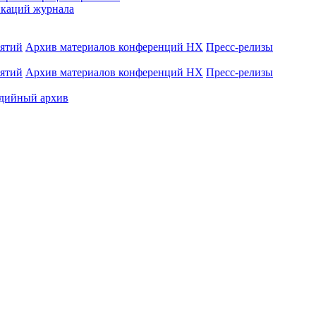
каций журнала
иятий
Архив материалов конференций НХ
Пресс-релизы
иятий
Архив материалов конференций НХ
Пресс-релизы
дийный архив