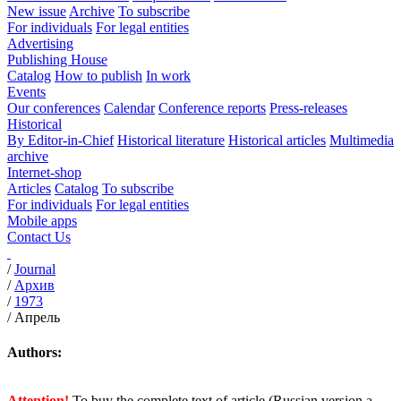
New issue
Archive
To subscribe
For individuals
For legal entities
Advertising
Publishing House
Catalog
How to publish
In work
Events
Our conferences
Calendar
Conference reports
Press-releases
Historical
By Editor-in-Chief
Historical literature
Historical articles
Multimedia
archive
Internet-shop
Articles
Catalog
To subscribe
For individuals
For legal entities
Mobile apps
Contact Us
/
Journal
/
Архив
/
1973
/
Апрель
Authors:
Attention!
To buy the complete text of article (Russian version a