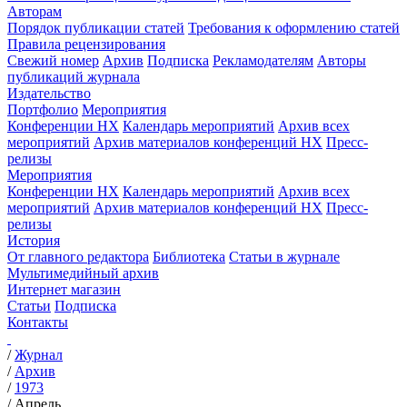
Авторам
Порядок публикации статей
Требования к оформлению статей
Правила рецензирования
Свежий номер
Архив
Подписка
Рекламодателям
Авторы
публикаций журнала
Издательство
Портфолио
Мероприятия
Конференции НХ
Календарь мероприятий
Архив всех
мероприятий
Архив материалов конференций НХ
Пресс-
релизы
Мероприятия
Конференции НХ
Календарь мероприятий
Архив всех
мероприятий
Архив материалов конференций НХ
Пресс-
релизы
История
От главного редактора
Библиотека
Статьи в журнале
Мультимедийный архив
Интернет магазин
Статьи
Подписка
Контакты
/
Журнал
/
Архив
/
1973
/
Апрель