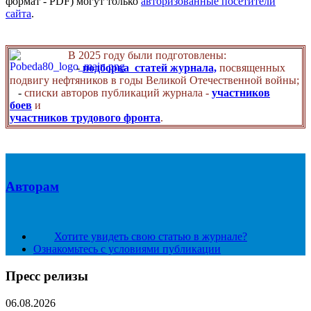
формат - PDF) могут только
авторизованные посетители
сайта
.
В 2025 году были подготовлены:
-
подборка статей журнала,
посвященных
подвигу нефтяников в годы Великой Отечественной войны;
-
списки авторов публикаций журнала -
участников
боев
и
участников трудового фронта
.
Авторам
Хотите увидеть свою статью в журнале?
Ознакомьтесь с условиями публикации
Пресс релизы
06.08.2026