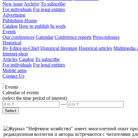
New issue
Archive
To subscribe
For individuals
For legal entities
Advertising
Publishing House
Catalog
How to publish
In work
Events
Our conferences
Calendar
Conference reports
Press-releases
Historical
By Editor-in-Chief
Historical literature
Historical articles
Multimedia 
Internet-shop
Articles
Catalog
To subscribe
For individuals
For legal entities
Mobile apps
Contact Us
/
Events
Calendar of events
(select the time period of interest)
—
Журнал "Нефтяное хозяйство" имеет многолетний опыт пров
редакционная коллегия и авторы встречаются с читателями дл