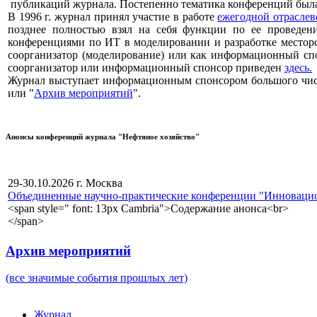
публикаций журнала. Постепенно тематика конференций была
В 1996 г. журнал принял участие в работе
ежегодной отрасле
позднее полностью взял на себя функции по ее проведен
конференциями по ИТ в моделировании и разработке местор
соорганизатор (моделирование) или как информационный спо
соорганизатор или информационный спонсор приведен
здесь.
Журнал выступает информационным спонсором большого числ
или "
Архив мероприятий
".
Анонсы конференций журнала "Нефтяное хозяйство"
29-30.10.2026 г. Москва
Объединенные научно-практические конференции "Инновацион
<span style=" font: 13px Cambria">Содержание анонса<br>
</span>
Архив мероприятий
(все значимые события прошлых лет)
Журнал