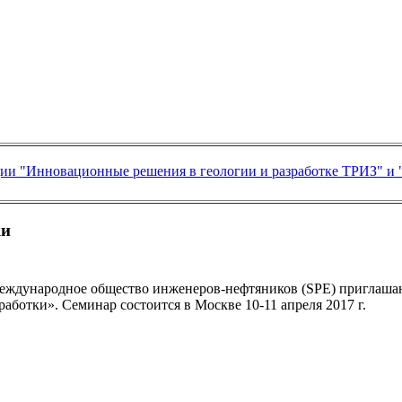
ии "Инновационные решения в геологии и разработке ТРИЗ" и 
ки
еждународное общество инженеров-нефтяников (SPE) приглашаю
работки». Семинар состоится в Москве 10-11 апреля 2017 г.