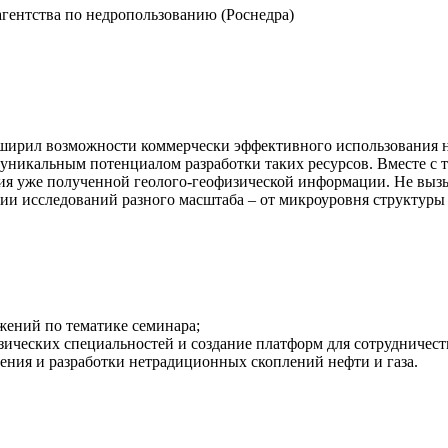
агентства по недропользованию (Роснедра)
сширил возможности коммерчески эффективного использования н
уникальным потенциалом разработки таких ресурсов. Вместе с 
ния уже полученной геолого-геофизической информации. Не выз
ии исследований разного масштаба – от микроуровня структуры
жений по тематике семинара;
ических специальностей и создание платформ для сотрудничест
ения и разработки нетрадиционных скоплений нефти и газа.