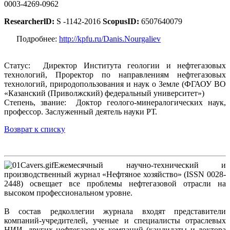
0003-4269-0962
ResearcherlD:
S -1142-2016
ScopusID:
6507640079
Подробнее:
http://kpfu.ru/Danis.Nourgaliev
Статус: Директор Института геологии и нефтегазовых
технологий, Проректор по направлениям нефтегазовых
технологий, природопользования и наук о Земле (ФГАОУ ВО
«Казанский (Приволжский) федеральный университет»)
Cтепень, звание: Доктор геолого-минералогических наук,
профессор. Заслуженный деятель науки РТ.
Возврат к списку
Ежемесячный научно-технический и
производственный журнал «Нефтяное хозяйство» (ISSN 0028-
2448) освещает все проблемы нефтегазовой отрасли на
высоком профессиональном уровне.
В состав редколлегии журнала входят представители
компаний-учредителей, ученые и специалисты отраслевых
НИИ, других нефтегазовых компаний (кандидаты и доктора