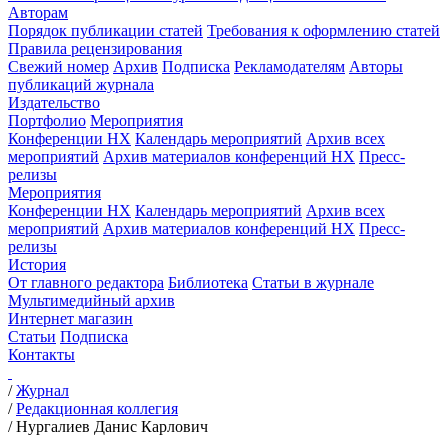
Авторам
Порядок публикации статей
Требования к оформлению статей
Правила рецензирования
Свежий номер
Архив
Подписка
Рекламодателям
Авторы
публикаций журнала
Издательство
Портфолио
Мероприятия
Конференции НХ
Календарь мероприятий
Архив всех
мероприятий
Архив материалов конференций НХ
Пресс-
релизы
Мероприятия
Конференции НХ
Календарь мероприятий
Архив всех
мероприятий
Архив материалов конференций НХ
Пресс-
релизы
История
От главного редактора
Библиотека
Статьи в журнале
Мультимедийный архив
Интернет магазин
Статьи
Подписка
Контакты
/
Журнал
/
Редакционная коллегия
/
Нургалиев Данис Карлович