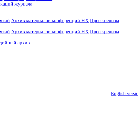
каций журнала
иятий
Архив материалов конференций НХ
Пресс-релизы
иятий
Архив материалов конференций НХ
Пресс-релизы
дийный архив
English versi