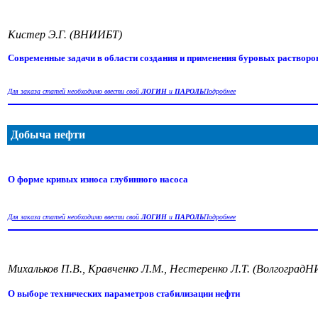
Кистер Э.Г. (ВНИИБТ)
Современные задачи в области создания и применения буровых растворо
Для заказа статей необходимо ввести свой
ЛОГИН
и
ПАРОЛЬ
Подробнее
Добыча нефти
О форме кривых износа глубинного насоса
Для заказа статей необходимо ввести свой
ЛОГИН
и
ПАРОЛЬ
Подробнее
Михальков П.В., Кравченко Л.М., Нестеренко Л.Т. (Волгогра
О выборе технических параметров стабилизации нефти