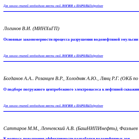
Для заказа статей необходимо ввести свой
ЛОГИН
и
ПАРОЛЬ
Подробнее
Логинов В.И. (МИНХиГП)
Основные закономерности процесса разрушения водонефтяной эмульсии
Для заказа статей необходимо ввести свой
ЛОГИН
и
ПАРОЛЬ
Подробнее
Богданов А.А.. Розанцев В.Р., Холодняк А.Ю., Лянц Р.Г. (ОКБ 
О подборе погружного центробежного электронасоса к нефтяной скважин
Для заказа статей необходимо ввести свой
ЛОГИН
и
ПАРОЛЬ
Подробнее
Саттаров М.М., Ленчевский А.В. (БашНИПИнефть), Фазлыев
К вопросу повышения эффективности разработки водонефтяных зон