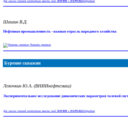
Для заказа статей необходимо ввести свой
ЛОГИН
и
ПАРОЛЬ
Подробнее
Шашин В.Д.
Нефтяная промышленность - важная отрасль народного хозяйства
Читать статью
Бурение скважин
Левочкин Ю.А. (ВНИИнефтемаш)
Экспериментальное исследование динамических параметров талевой сист
Для заказа статей необходимо ввести свой
ЛОГИН
и
ПАРОЛЬ
Подробнее