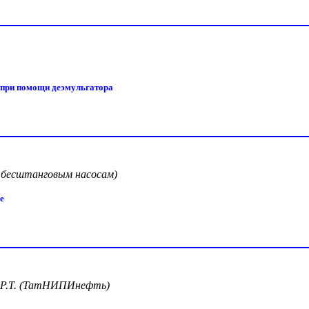
 при помощи деэмульгатора
по бесштанговым насосам)
е
 Р.Т. (ТатНИПИнефть)