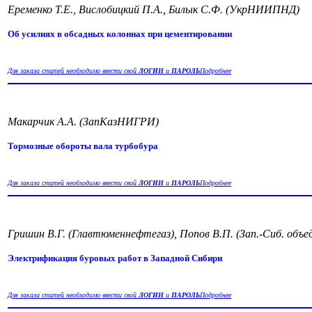
Еременко Т.Е., Вислобицкий П.А., Билык С.Ф. (УкрНИИПНД)
Об усилиях в обсадных колоннах при цементировании
Для заказа статей необходимо ввести свой
ЛОГИН
и
ПАРОЛЬ
Подробнее
Макарчик А.А. (ЗапКазНИГРИ)
Тормозные обороты вала турбобура
Для заказа статей необходимо ввести свой
ЛОГИН
и
ПАРОЛЬ
Подробнее
Гришин В.Г. (Главтюменнефтегаз), Попов В.П. (Зап.-Сиб. объ
Электрификация буровых работ в Западной Сибири
Для заказа статей необходимо ввести свой
ЛОГИН
и
ПАРОЛЬ
Подробнее