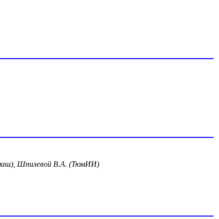
емаш), Шпилевой В.А. (ТюмИИ)