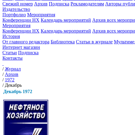
Свежий номер
Архив
Подписка
Рекламодателям
Авторы публи
Издательство
Портфолио
Мероприятия
Конференции НХ
Календарь мероприятий
Архив всех меропр
Мероприятия
Конференции НХ
Календарь мероприятий
Архив всех меропр
История
От главного редактора
Библиотека
Статьи в журнале
Мультиме
Интернет магазин
Статьи
Подписка
Контакты
/
Журнал
/
Архив
/
1972
/
Декабрь
Декабрь 1972