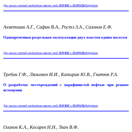
Для заказа статей необходимо ввести свой
ЛОГИН
и
ПАРОЛЬ
Подробнее
Ахметшин А.Г., Сафин В.А., Ростэ З.А., Сазонов Е.Ф.
Одновременная раздельная эксплуатация двух пластов одним насосом
Для заказа статей необходимо ввести свой
ЛОГИН
и
ПАРОЛЬ
Подробнее
Требин Г.Ф., Ляльович И.И., Капырин Ю.В., Гнатюк Р.А.
О разработке месторождений с парафинистой нефтью при режиме
истощения
Для заказа статей необходимо ввести свой
ЛОГИН
и
ПАРОЛЬ
Подробнее
Оганов К.А., Косарев Н.Н., Ткач В.Ф.