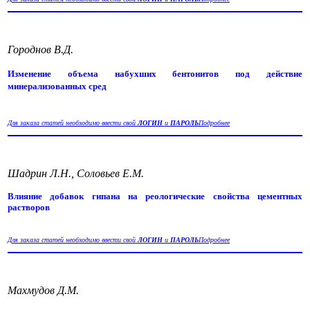
Городнов В.Д.
Изменение объема набухших бентонитов под действие
минерализованных сред
Для заказа статей необходимо ввести свой
ЛОГИН
и
ПАРОЛЬ
Подробнее
Шадрин Л.Н., Соловьев Е.М.
Влияние добавок гипана на реологические свойства цементных
растворов
Для заказа статей необходимо ввести свой
ЛОГИН
и
ПАРОЛЬ
Подробнее
Махмудов Д.М.