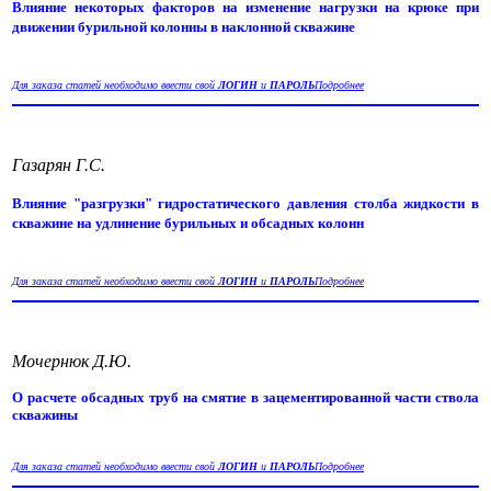
Влияние некоторых факторов на изменение нагрузки на крюке при
движении бурильной колонны в наклонной скважине
Для заказа статей необходимо ввести свой
ЛОГИН
и
ПАРОЛЬ
Подробнее
Газарян Г.С.
Влияние "разгрузки" гидростатического давления столба жидкости в
скважине на удлинение бурильных и обсадных колонн
Для заказа статей необходимо ввести свой
ЛОГИН
и
ПАРОЛЬ
Подробнее
Мочернюк Д.Ю.
О расчете обсадных труб на смятие в зацементированной части ствола
скважины
Для заказа статей необходимо ввести свой
ЛОГИН
и
ПАРОЛЬ
Подробнее