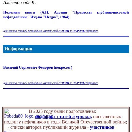
Аливердизаде К.
Полезная книга (А.Н. Адонин "Процессы глубиннонасосной
нефтедобычи". Изд-во "Недра", 1964)
Для заказа статей необходимо ввести свой
ЛОГИН
и
ПАРОЛЬ
Подробнее
Информация
Василий Сергеевич Федоров (некролог)
Для заказа статей необходимо ввести свой
ЛОГИН
и
ПАРОЛЬ
Подробнее
В 2025 году были подготовлены:
-
подборка статей журнала,
посвященных
подвигу нефтяников в годы Великой Отечественной войны;
-
списки авторов публикаций журнала -
участников