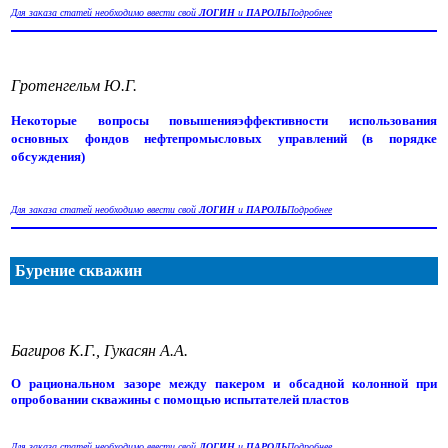
Для заказа статей необходимо ввести свой
ЛОГИН
и
ПАРОЛЬ
Подробнее
Гротенгельм Ю.Г.
Некоторые вопросы повышенияэффективности использования
основных фондов нефтепромысловых управлений (в порядке
обсуждения)
Для заказа статей необходимо ввести свой
ЛОГИН
и
ПАРОЛЬ
Подробнее
Бурение скважин
Багиров К.Г., Гукасян А.А.
О рациональном зазоре между пакером и обсадной колонной при
опробовании скважины с помощью испытателей пластов
Для заказа статей необходимо ввести свой
ЛОГИН
и
ПАРОЛЬ
Подробнее