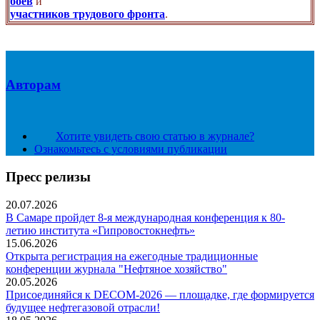
боев
и
участников трудового фронта
.
Авторам
Хотите увидеть свою статью в журнале?
Ознакомьтесь с условиями публикации
Пресс релизы
20.07.2026
В Самаре пройдет 8-я международная конференция к 80-
летию института «Гипровостокнефть»
15.06.2026
Открыта регистрация на ежегодные традиционные
конференции журнала "Нефтяное хозяйство"
20.05.2026
Присоединяйся к DECOM-2026 — площадке, где формируется
будущее нефтегазовой отрасли!