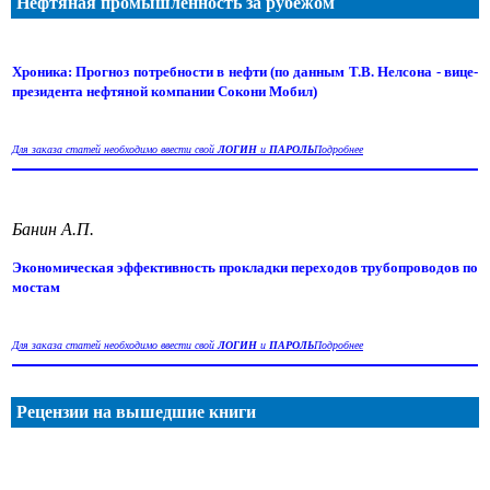
Нефтяная промышленность за рубежом
Хроника: Прогноз потребности в нефти (по данным Т.В. Нелсона - вице-
президента нефтяной компании Сокони Мобил)
Для заказа статей необходимо ввести свой
ЛОГИН
и
ПАРОЛЬ
Подробнее
Банин А.П.
Экономическая эффективность прокладки переходов трубопроводов по
мостам
Для заказа статей необходимо ввести свой
ЛОГИН
и
ПАРОЛЬ
Подробнее
Рецензии на вышедшие книги