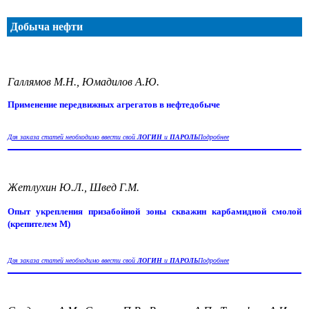
Добыча нефти
Галлямов М.Н., Юмадилов А.Ю.
Применение передвижных агрегатов в нефтедобыче
Для заказа статей необходимо ввести свой
ЛОГИН
и
ПАРОЛЬ
Подробнее
Жетлухин Ю.Л., Швед Г.М.
Опыт укрепления призабойной зоны скважин карбамидной смолой
(крепителем М)
Для заказа статей необходимо ввести свой
ЛОГИН
и
ПАРОЛЬ
Подробнее