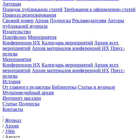
Авторам
Порядок публикации статей
Требования к оформлению статей
Правила рецензирования
Свежий номер
Архив
Подписка
Рекламодателям
Авторы
публикаций журнала
Издательство
Портфолио
Мероприятия
Конференции НХ
Календарь мероприятий
Архив всех
мероприятий
Архив материалов конференций НХ
Пресс-
релизы
Мероприятия
Конференции НХ
Календарь мероприятий
Архив всех
мероприятий
Архив материалов конференций НХ
Пресс-
релизы
История
От главного редактора
Библиотека
Статьи в журнале
Мультимедийный архив
Интернет магазин
Статьи
Подписка
Контакты
/
Журнал
/
Архив
/
1966
/
Август