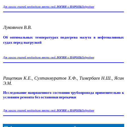
Для заказа статей необходимо ввести свой
ЛОГИН
и
ПАРОЛЬ
Подробнее
Лукоянчев В.В.
Об оптимальных температурах подогрева мазута в нефтеналивных
судах перед выгрузкой
Для заказа статей необходимо ввести свой
ЛОГИН
и
ПАРОЛЬ
Подробнее
Ращепкин К.Е., Султанмуратов Х.Ф., Тимербаев Н.Ш., Ясин
Э.М.
Исследование напряженного состояния трубопровода применительно к
условиям ремонта без остановки перекачки
Для заказа статей необходимо ввести свой
ЛОГИН
и
ПАРОЛЬ
Подробнее