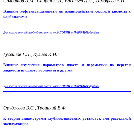
Солдатов А.М., Спирин П.В., Васильев А.П., Тимофеев А.И.
Влияние нефтенасыщенности на взаимодействие соляной кислоты с
карбонатами
Для заказа статей необходимо ввести свой
ЛОГИН
и
ПАРОЛЬ
Подробнее
Гусейнов Г.П., Кулиев К.И.
Влияние изменения параметров пласта и перемычки на переток
жидкости из одного горизонта в другой
Для заказа статей необходимо ввести свой
ЛОГИН
и
ПАРОЛЬ
Подробнее
Оруджева Э.С., Троицкий В.Ф.
К теории динамограмм глубиннонасосных установок для раздельной
эксплуатации