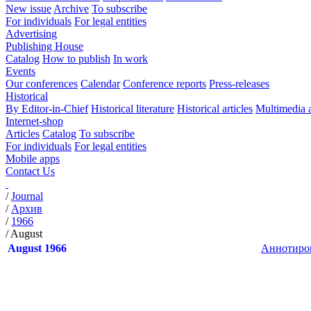
New issue
Archive
To subscribe
For individuals
For legal entities
Advertising
Publishing House
Catalog
How to publish
In work
Events
Our conferences
Calendar
Conference reports
Press-releases
Historical
By Editor-in-Chief
Historical literature
Historical articles
Multimedia 
Internet-shop
Articles
Catalog
To subscribe
For individuals
For legal entities
Mobile apps
Contact Us
/
Journal
/
Архив
/
1966
/
August
August 1966
Аннотиров