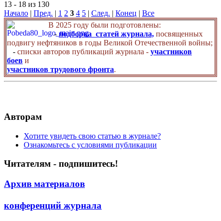
13 - 18 из 130
Начало
|
Пред.
|
1
2
3
4
5
|
След.
|
Конец
|
Все
В 2025 году были подготовлены:
-
подборка статей журнала,
посвященных
подвигу нефтяников в годы Великой Отечественной войны;
-
списки авторов публикаций журнала -
участников
боев
и
участников трудового фронта
.
Авторам
Хотите увидеть свою статью в журнале?
Ознакомьтесь с условиями публикации
Читателям - подпишитесь!
Архив материалов
конференций журнала