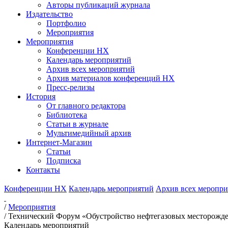
Авторы публикаций журнала
Издательство
Портфолио
Мероприятия
Мероприятия
Конференции НХ
Календарь мероприятий
Архив всех мероприятий
Архив материалов конференций НХ
Пресс-релизы
История
От главного редактора
Библиотека
Статьи в журнале
Мультимедийный архив
Интернет-Магазин
Статьи
Подписка
Контакты
Конференции НХ
Календарь мероприятий
Архив всех меропр
/
Мероприятия
/
Технический Форум «Обустройство нефтегазовых месторожд
Календарь мероприятий