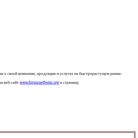
ии о своей компании, продукции и услугах на быстрорастущем рынке.
 на веб-сайт
www.forumneftegaz.org
и страницу