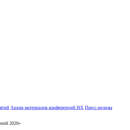
иятий
Архив материалов конференций НХ
Пресс-релизы
ений 2020»