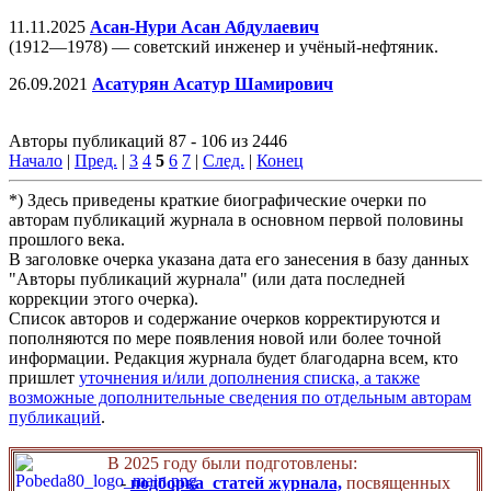
11.11.2025
Асан-Нури Асан Абдулаевич
(1912—1978) — советский инженер и учёный-нефтяник.
26.09.2021
Асатурян Асатур Шамирович
Авторы публикаций 87 - 106 из 2446
Начало
|
Пред.
|
3
4
5
6
7
|
След.
|
Конец
*) Здесь приведены краткие биографические очерки по
авторам публикаций журнала в основном первой половины
прошлого века.
В заголовке очерка указана дата его занесения в базу данных
"Авторы публикаций журнала" (или дата последней
коррекции этого очерка).
Список авторов и содержание очерков корректируются и
пополняются по мере появления новой или более точной
информации. Редакция журнала будет благодарна всем, кто
пришлет
уточнения и/или дополнения списка, а также
возможные дополнительные сведения по отдельным авторам
публикаций
.
В 2025 году были подготовлены:
-
подборка статей журнала,
посвященных