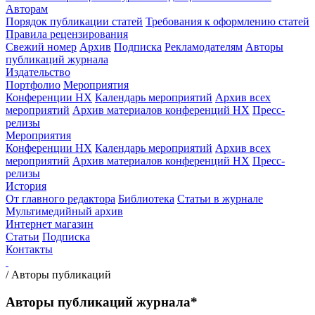
Авторам
Порядок публикации статей
Требования к оформлению статей
Правила рецензирования
Свежий номер
Архив
Подписка
Рекламодателям
Авторы
публикаций журнала
Издательство
Портфолио
Мероприятия
Конференции НХ
Календарь мероприятий
Архив всех
мероприятий
Архив материалов конференций НХ
Пресс-
релизы
Мероприятия
Конференции НХ
Календарь мероприятий
Архив всех
мероприятий
Архив материалов конференций НХ
Пресс-
релизы
История
От главного редактора
Библиотека
Статьи в журнале
Мультимедийный архив
Интернет магазин
Статьи
Подписка
Контакты
/
Авторы публикаций
Авторы публикаций журнала*