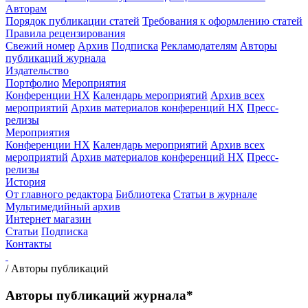
Авторам
Порядок публикации статей
Требования к оформлению статей
Правила рецензирования
Свежий номер
Архив
Подписка
Рекламодателям
Авторы
публикаций журнала
Издательство
Портфолио
Мероприятия
Конференции НХ
Календарь мероприятий
Архив всех
мероприятий
Архив материалов конференций НХ
Пресс-
релизы
Мероприятия
Конференции НХ
Календарь мероприятий
Архив всех
мероприятий
Архив материалов конференций НХ
Пресс-
релизы
История
От главного редактора
Библиотека
Статьи в журнале
Мультимедийный архив
Интернет магазин
Статьи
Подписка
Контакты
/
Авторы публикаций
Авторы публикаций журнала*