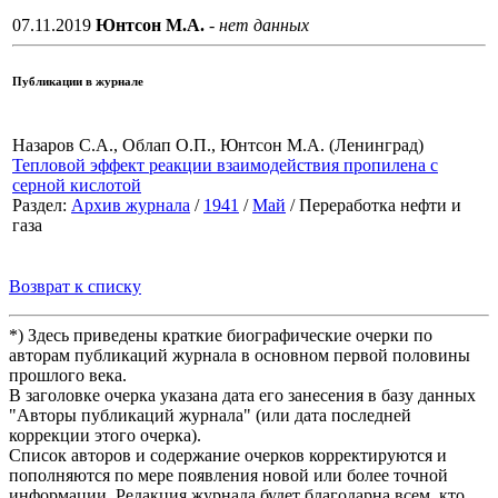
07.11.2019
Юнтсон М.А.
- нет данных
Публикации в журнале
Назаров С.А., Облап О.П., Юнтсон М.А. (Ленинград)
Тепловой эффект реакции взаимодействия пропилена с
серной кислотой
Раздел:
Архив журнала
/
1941
/
Май
/ Переработка нефти и
газа
Возврат к списку
*) Здесь приведены краткие биографические очерки по
авторам публикаций журнала в основном первой половины
прошлого века.
В заголовке очерка указана дата его занесения в базу данных
"Авторы публикаций журнала" (или дата последней
коррекции этого очерка).
Список авторов и содержание очерков корректируются и
пополняются по мере появления новой или более точной
информации. Редакция журнала будет благодарна всем, кто