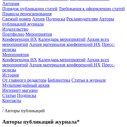
Авторам
Порядок публикации статей
Требования к оформлению статей
Правила рецензирования
Свежий номер
Архив
Подписка
Рекламодателям
Авторы
публикаций журнала
Издательство
Портфолио
Мероприятия
Конференции НХ
Календарь мероприятий
Архив всех
мероприятий
Архив материалов конференций НХ
Пресс-
релизы
Мероприятия
Конференции НХ
Календарь мероприятий
Архив всех
мероприятий
Архив материалов конференций НХ
Пресс-
релизы
История
От главного редактора
Библиотека
Статьи в журнале
Мультимедийный архив
Интернет магазин
Статьи
Подписка
Контакты
/
Авторы публикаций
Авторы публикаций журнала*