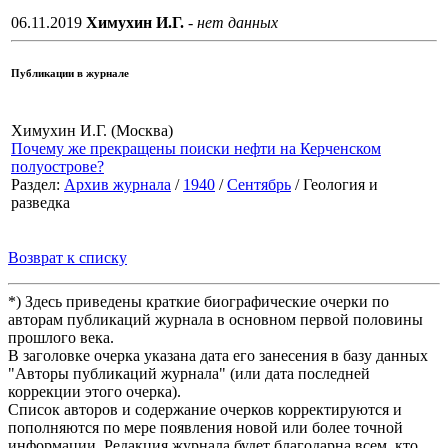
06.11.2019
Химухин И.Г.
- нет данных
Публикации в журнале
Химухин И.Г. (Москва)
Почему же прекращены поиски нефти на Керченском
полуострове?
Раздел:
Архив журнала
/
1940
/
Сентябрь
/ Геология и
разведка
Возврат к списку
*) Здесь приведены краткие биографические очерки по
авторам публикаций журнала в основном первой половины
прошлого века.
В заголовке очерка указана дата его занесения в базу данных
"Авторы публикаций журнала" (или дата последней
коррекции этого очерка).
Список авторов и содержание очерков корректируются и
пополняются по мере появления новой или более точной
информации. Редакция журнала будет благодарна всем, кто