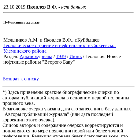
23.10.2019
Яковлев В.Ф.
- нет данных
Публикации в журнале
Мельников А.М. и Яковлев В.Ф., г.Куйбышев
Геологическое строение и нефтеносность Сюкеевско-
Улеминского района
Раздел:
Архив журнала
/
1939
/
Июнь
/ Геология. Новые
нефтяные районы "Второго Баку"
Возврат к списку
*) Здесь приведены краткие биографические очерки по
авторам публикаций журнала в основном первой половины
прошлого века.
В заголовке очерка указана дата его занесения в базу данных
"Авторы публикаций журнала" (или дата последней
коррекции этого очерка).
Список авторов и содержание очерков корректируются и
пополняются по мере появления новой или более точной
информации. Редакция журнала будет благодарна всем, кто