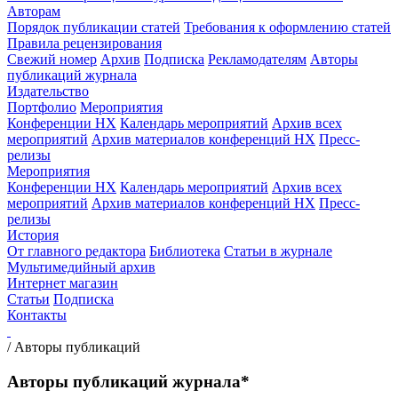
Авторам
Порядок публикации статей
Требования к оформлению статей
Правила рецензирования
Свежий номер
Архив
Подписка
Рекламодателям
Авторы
публикаций журнала
Издательство
Портфолио
Мероприятия
Конференции НХ
Календарь мероприятий
Архив всех
мероприятий
Архив материалов конференций НХ
Пресс-
релизы
Мероприятия
Конференции НХ
Календарь мероприятий
Архив всех
мероприятий
Архив материалов конференций НХ
Пресс-
релизы
История
От главного редактора
Библиотека
Статьи в журнале
Мультимедийный архив
Интернет магазин
Статьи
Подписка
Контакты
/
Авторы публикаций
Авторы публикаций журнала*