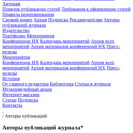
Авторам
Порядок публикации статей
Требования к оформлению статей
Правила рецензирования
Свежий номер
Архив
Подписка
Рекламодателям
Авторы
публикаций журнала
Издательство
Портфолио
Мероприятия
Конференции НХ
Календарь мероприятий
Архив всех
мероприятий
Архив материалов конференций НХ
Пресс-
релизы
Мероприятия
Конференции НХ
Календарь мероприятий
Архив всех
мероприятий
Архив материалов конференций НХ
Пресс-
релизы
История
От главного редактора
Библиотека
Статьи в журнале
Мультимедийный архив
Интернет магазин
Статьи
Подписка
Контакты
/
Авторы публикаций
Авторы публикаций журнала*