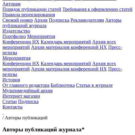
Авторам
Порядок публикации статей
Требования к оформлению статей
Правила рецензирования
Свежий номер
Архив
Подписка
Рекламодателям
Авторы
публикаций журнала
Издательство
Портфолио
Мероприятия
Конференции НХ
Календарь мероприятий
Архив всех
мероприятий
Архив материалов конференций НХ
Пресс-
релизы
Мероприятия
Конференции НХ
Календарь мероприятий
Архив всех
мероприятий
Архив материалов конференций НХ
Пресс-
релизы
История
От главного редактора
Библиотека
Статьи в журнале
Мультимедийный архив
Интернет магазин
Статьи
Подписка
Контакты
/
Авторы публикаций
Авторы публикаций журнала*