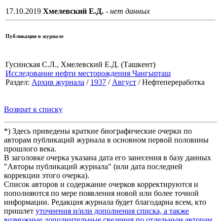
17.10.2019
Хмелевский Е.Д.
- нет данных
Публикации в журнале
Гусинская С.Л., Хмелевский Е.Д. (Ташкент)
Исследование нефти месторождения Чангырташ
Раздел:
Архив журнала
/
1937
/
Август
/ Нефтепереработка
Возврат к списку
*) Здесь приведены краткие биографические очерки по
авторам публикаций журнала в основном первой половины
прошлого века.
В заголовке очерка указана дата его занесения в базу данных
"Авторы публикаций журнала" (или дата последней
коррекции этого очерка).
Список авторов и содержание очерков корректируются и
пополняются по мере появления новой или более точной
информации. Редакция журнала будет благодарна всем, кто
пришлет
уточнения и/или дополнения списка, а также
возможные дополнительные сведения по отдельным авторам