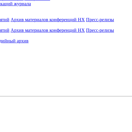
каций журнала
иятий
Архив материалов конференций НХ
Пресс-релизы
иятий
Архив материалов конференций НХ
Пресс-релизы
дийный архив