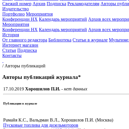
Свежий номер
Архив
Подписка
Рекламодателям
Авторы публи
Издательство
Портфолио
Мероприятия
Конференции НХ
Календарь мероприятий
Архив всех меропр
Мероприятия
Конференции НХ
Календарь мероприятий
Архив всех меропр
История
От главного редактора
Библиотека
Статьи в журнале
Мультиме
Интернет магазин
Статьи
Подписка
Контакты
/
Авторы публикаций
Авторы публикаций журнала*
17.10.2019
Хорошилов П.И.
- нет данных
Публикации в журнале
Рамайя К.С., Вальдман В.Л., Хорошилов П.И. (Москва)
Пусковые топлива для дизельмоторов