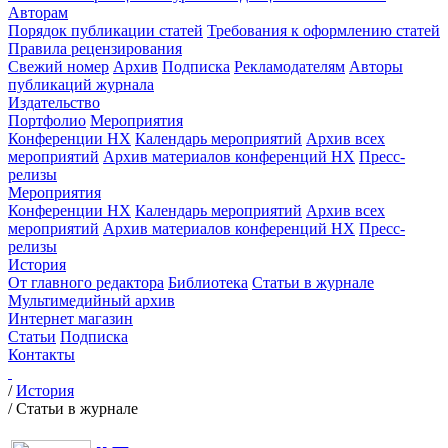
Авторам
Порядок публикации статей
Требования к оформлению статей
Правила рецензирования
Свежий номер
Архив
Подписка
Рекламодателям
Авторы
публикаций журнала
Издательство
Портфолио
Мероприятия
Конференции НХ
Календарь мероприятий
Архив всех
мероприятий
Архив материалов конференций НХ
Пресс-
релизы
Мероприятия
Конференции НХ
Календарь мероприятий
Архив всех
мероприятий
Архив материалов конференций НХ
Пресс-
релизы
История
От главного редактора
Библиотека
Статьи в журнале
Мультимедийный архив
Интернет магазин
Статьи
Подписка
Контакты
/
История
/
Статьи в журнале