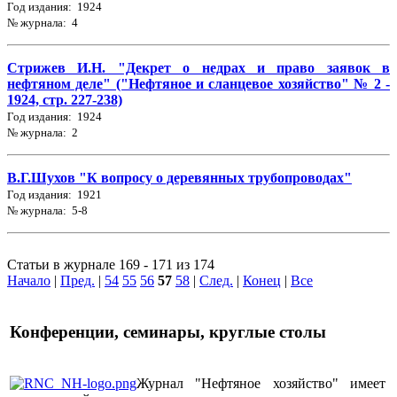
Год издания: 1924
№ журнала: 4
Стрижев И.Н. "Декрет о недрах и право заявок в
нефтяном деле" ("Нефтяное и сланцевое хозяйство" № 2 -
1924, стр. 227-238)
Год издания: 1924
№ журнала: 2
В.Г.Шухов "К вопросу о деревянных трубопроводах"
Год издания: 1921
№ журнала: 5-8
Статьи в журнале 169 - 171 из 174
Начало
|
Пред.
|
54
55
56
57
58
|
След.
|
Конец
|
Все
Конференции, семинары, круглые столы
Журнал "Нефтяное хозяйство" имеет