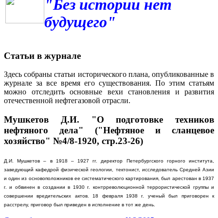
"Без истории нет
будущего"
Статьи в журнале
Здесь собраны статьи исторического плана, опубликованные в
журнале за все время его существования. По этим статьям
можно отследить основные вехи становления и развития
отечественной нефтегазовой отрасли.
Мушкетов Д.И. "О подготовке техников
нефтяного дела" ("Нефтяное и сланцевое
хозяйство" №4/8-1920, стр.23-26)
Д.И. Мушкетов – в 1918 – 1927 гг. директор Петербургского горного института,
заведующий кафедрой физической геологии, тектонист, исследователь Средней Азии
и один из основоположников ее систематического картирования, был арестован в 1937
г. и обвинен в создании в 1930 г. контрреволюционной террористической группы и
совершении вредительских актов. 18 февраля 1938 г. ученый был приговорен к
расстрелу, приговор был приведен в исполнение в тот же день.