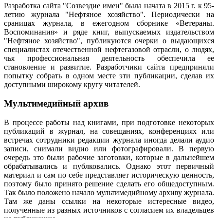
Разработка сайта "Созвездие имен" была начата в 2015 г. к 95-
летию журнала "Нефтяное хозяйство". Периодически на
сраницах журнала, в ежегодном сборнике «Ветераны.
Воспоминания» и ряде книг, выпускаемых издательством
"Нефтяное хозяйство", публикуются очерки о выдающихся
специалистах отечественной нефтегазовой отрасли, о людях,
чья профессиональная деятельность обеспечила ее
становление и развитие. Разработчики сайта предприняли
попытку собрать в одном месте эти публикации, сделав их
доступными широкому кругу читателей.
Мультимедийный архив
В процессе работы над книгами, при подготовке некоторых
публикаций в журнал, на совещаниях, конференциях или
встречах сотрудники редакции журнала иногда делали аудио
записи, снимали видио или фотографировали. В первую
очередь это были рабочие заготовки, которые в дальнейшем
обрабатывались и публковались. Однако этот первичный
материал и сам по себе представляет историческую ценность,
поэтому было принято решение сделать его общедоступным.
Так было положено начало мультимедийному архиву журнала.
Там же даны ссылки на некоторые истересные видео,
полученные из разных источников с согласием их владельцев