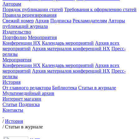
Авторам
Порядок публикации статей
Требования к оформлению статей
Правила рецензирования
Свежий номер
Архив
Подписка
Рекламодателям
Авторы
публикаций журнала
Издательство
Портфолио
Мероприятия
Конференции НХ
Календарь мероприятий
Архив всех
мероприятий
Архив материалов конференций НХ
Пресс-
релизы
Мероприятия
Конференции НХ
Календарь мероприятий
Архив всех
мероприятий
Архив материалов конференций НХ
Пресс-
релизы
История
От главного редактора
Библиотека
Статьи в журнале
Мультимедийный архив
Интернет магазин
Статьи
Подписка
Контакты
/
История
/
Статьи в журнале