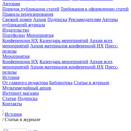
Авторам
Порядок публикации статей
Требования к оформлению статей
Правила рецензирования
Свежий номер
Архив
Подписка
Рекламодателям
Авторы
публикаций журнала
Издательство
Портфолио
Мероприятия
Конференции НХ
Календарь мероприятий
Архив всех
мероприятий
Архив материалов конференций НХ
Пресс-
релизы
Мероприятия
Конференции НХ
Календарь мероприятий
Архив всех
мероприятий
Архив материалов конференций НХ
Пресс-
релизы
История
От главного редактора
Библиотека
Статьи в журнале
Мультимедийный архив
Интернет магазин
Статьи
Подписка
Контакты
/
История
/
Статьи в журнале