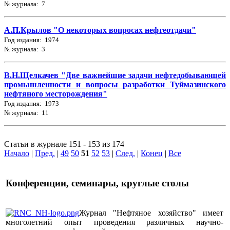
№ журнала: 7
А.П.Крылов "О некоторых вопросах нефтеотдачи"
Год издания: 1974
№ журнала: 3
В.Н.Щелкачев "Две важнейшие задачи нефтедобывающей
промышленности и вопросы разработки Туймазинского
нефтяного месторождения"
Год издания: 1973
№ журнала: 11
Статьи в журнале 151 - 153 из 174
Начало
|
Пред.
|
49
50
51
52
53
|
След.
|
Конец
|
Все
Конференции, семинары, круглые столы
Журнал "Нефтяное хозяйство" имеет
многолетний опыт проведения различных научно-