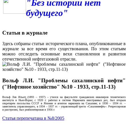
"Без истории нет
будущего"
Статьи в журнале
Здесь собраны статьи исторического плана, опубликованные в
журнале за все время его существования. По этим статьям
можно отследить основные вехи становления и развития
отечественной нефтегазовой отрасли.
Вольф Л.И. "Проблемы сахалинской нефти"
("Нефтяное хозяйство" №10 - 1933, стр.11-13)
Вольф Лев Ильич (1893 – 1937) – учился на факультете гражданских инженеров технического
института в Нью-Йорке; с 1920 г. работал в системе Наркомата иностранных дел, был вторым
секретарем посольства СССР в Японии и агентом наркомата на Сахалине; в 1930 – 1934 гг. –
заместитель управляющего, в 1934 – 1937 гг. - управляющий треста «Сахалиннефть». Репрессирован
и расстрелян, был реабилитирован в 1956 г.
Статья перепечатана в №8/2005