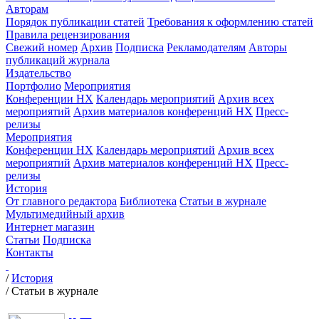
Авторам
Порядок публикации статей
Требования к оформлению статей
Правила рецензирования
Свежий номер
Архив
Подписка
Рекламодателям
Авторы
публикаций журнала
Издательство
Портфолио
Мероприятия
Конференции НХ
Календарь мероприятий
Архив всех
мероприятий
Архив материалов конференций НХ
Пресс-
релизы
Мероприятия
Конференции НХ
Календарь мероприятий
Архив всех
мероприятий
Архив материалов конференций НХ
Пресс-
релизы
История
От главного редактора
Библиотека
Статьи в журнале
Мультимедийный архив
Интернет магазин
Статьи
Подписка
Контакты
/
История
/
Статьи в журнале