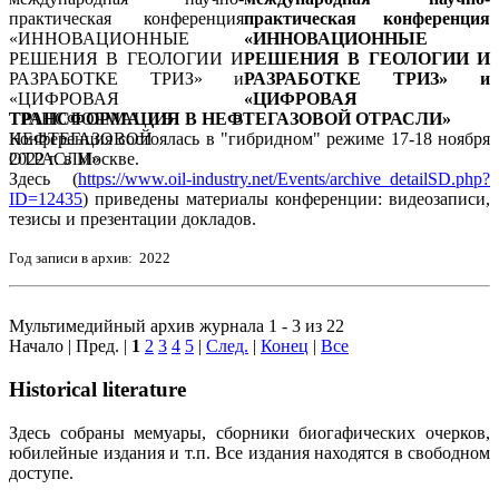
практическая конференция
«ИННОВАЦИОННЫЕ
РЕШЕНИЯ В ГЕОЛОГИИ И
РАЗРАБОТКЕ ТРИЗ» и
«ЦИФРОВАЯ
ТРАНСФОРМАЦИЯ В НЕФТЕГАЗОВОЙ ОТРАСЛИ»
Конференция состоялась в "гибридном" режиме 17-18 ноября
2022 г. в Москве.
Здесь (
https://www.oil-industry.net/Events/archive_detailSD.php?
ID=12435
) приведены материалы конференции: видеозаписи,
тезисы и презентации докладов.
Год записи в архив: 2022
Мультимедийный архив журнала 1 - 3 из 22
Начало | Пред. |
1
2
3
4
5
|
След.
|
Конец
|
Все
Historical literature
Здесь собраны мемуары, сборники биогафических очерков,
юбилейные издания и т.п. Все издания находятся в свободном
доступе.