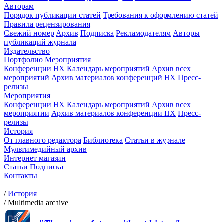
Авторам
Порядок публикации статей
Требования к оформлению статей
Правила рецензирования
Свежий номер
Архив
Подписка
Рекламодателям
Авторы
публикаций журнала
Издательство
Портфолио
Мероприятия
Конференции НХ
Календарь мероприятий
Архив всех
мероприятий
Архив материалов конференций НХ
Пресс-
релизы
Мероприятия
Конференции НХ
Календарь мероприятий
Архив всех
мероприятий
Архив материалов конференций НХ
Пресс-
релизы
История
От главного редактора
Библиотека
Статьи в журнале
Мультимедийный архив
Интернет магазин
Статьи
Подписка
Контакты
/
История
/
Multimedia archive