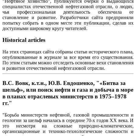
"Нефтяное хозяйство", публикуются очерки о выдающихся
специалистах отечественной нефтегазовой отрасли, о людях,
чья профессиональная деятельность обеспечила ее
становление и развитие. Разработчики сайта предприняли
попытку собрать в одном месте эти публикации, сделав их
доступными широкому кругу читателей.
Historical articles
На этих страницах сайта собраны статьи исторического плана,
опубликованные в журнале за все время его существования.
По этим статьям можно отследить основные вехи становления
и развития отечественной нефтегазовой отрасли.
В.С. Вовк, к.т.н., Ю.В. Евдошенко, "«Битва за
шельф», или поиск нефти и газа и добыча в море
в планах отраслевых министерств в 1975–1978
гг."
"Борьба министерств нефтяной, газовой промышленности и
геологии за шельф началась в середине 70-х годов XX века. И
это несмотря на сложные природно-климатические,
организационные и технико-технологические сложности и