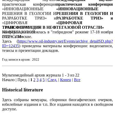
практическая конференция
«ИННОВАЦИОННЫЕ
РЕШЕНИЯ В ГЕОЛОГИИ И
РАЗРАБОТКЕ ТРИЗ» и
«ЦИФРОВАЯ
ТРАНСФОРМАЦИЯ В НЕФТЕГАЗОВОЙ ОТРАСЛИ»
Конференция состоялась в "гибридном" режиме 17-18 ноября
2022 г. в Москве.
Здесь (
https://www.oil-industry.net/Events/archive_detailSD.php?
ID=12435
) приведены материалы конференции: видеозаписи,
тезисы и презентации докладов.
Год записи в архив: 2022
Мультимедийный архив журнала 1 - 3 из 22
Начало | Пред. |
1
2
3
4
5
|
След.
|
Конец
|
Все
Historical literature
Здесь собраны мемуары, сборники биогафических очерков,
юбилейные издания и т.п. Все издания находятся в свободном
доступе.