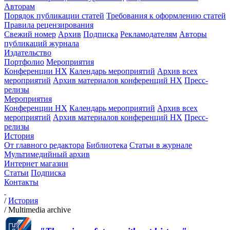
Авторам
Порядок публикации статей
Требования к оформлению статей
Правила рецензирования
Свежий номер
Архив
Подписка
Рекламодателям
Авторы
публикаций журнала
Издательство
Портфолио
Мероприятия
Конференции НХ
Календарь мероприятий
Архив всех
мероприятий
Архив материалов конференций НХ
Пресс-
релизы
Мероприятия
Конференции НХ
Календарь мероприятий
Архив всех
мероприятий
Архив материалов конференций НХ
Пресс-
релизы
История
От главного редактора
Библиотека
Статьи в журнале
Мультимедийный архив
Интернет магазин
Статьи
Подписка
Контакты
/
История
/
Multimedia archive