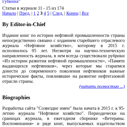
Статьи в журнале 11 - 15 из 174
Начало
|
Пред.
|
1
2
3
4
5
|
След.
|
Конец
|
Все
By Editor-in-Chief
Издание книг по истории нефтяной промышленности страны
непосредственно связано с изданием старейшего отраслевого
журнала «Нефтяное хозяйство», которому в 2015 г.
исполнилось 95 лет. Несмотря на научно-техническую
направленность журнала, в нем всегда существовали рубрики
«Из истории развития нефтяной промышленности», «Памяти
выдающихся нефтяников», через которые мы стараемся
донести до современного поколения нефтяников важные
исторические факты, повлиявшие на развитие нефтегазовой
отрасли страны.
(читать полностью ...)
Biographies
Разработка сайта "Созвездие имен" была начата в 2015 г. к 95-
летию журнала "Нефтяное хозяйство". Периодически на
сраницах журнала, в ежегодном сборнике «Ветераны.
Воспоминания» и ряде книг, выпускаемых издательством