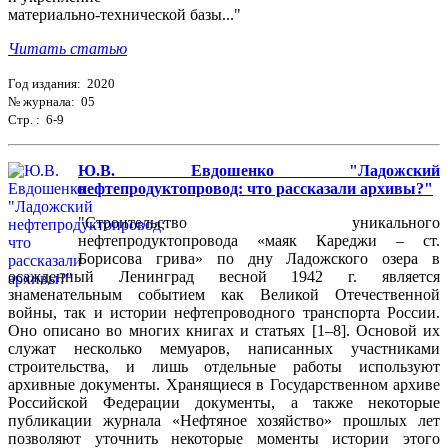
материально-технической базы..."
Читать статью
Год издания: 2020
№ журнала: 05
Стр. : 6-9
Ю.В. Евдошенко "Ладожский
нефтепродуктопровод: что рассказали архивы?"
"Строительство уникального
нефтепродуктопровода «маяк Кареджи – ст.
Борисова грива» по дну Ладожского озера в
осажденный Ленинград весной 1942 г. является
знаменательным событием как Великой Отечественной
войны, так и истории нефтепроводного транспорта России.
Оно описано во многих книгах и статьях [1–8]. Основой их
служат несколько мемуаров, написанных участниками
строительства, и лишь отдельные работы используют
архивные документы. Хранящиеся в Государственном архиве
Российской Федерации документы, а также некоторые
публикации журнала «Нефтяное хозяйство» прошлых лет
позволяют уточнить некоторые моменты истории этого