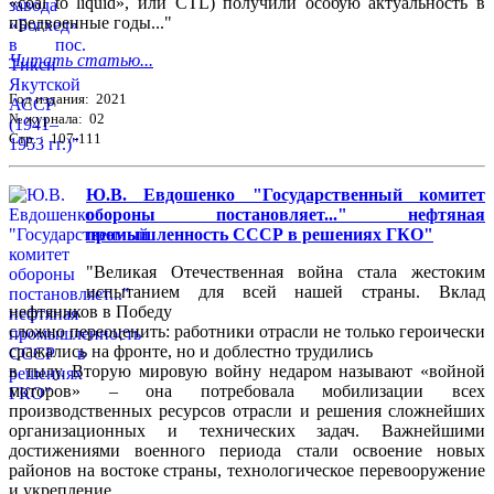
«coal to liquid», или CTL) получили особую актуальность в
предвоенные годы..."
Читать статью...
Год издания: 2021
№ журнала: 02
Стр. : 107-111
Ю.В. Евдошенко "Государственный комитет
обороны постановляет..." нефтяная
промышленность СССР в решениях ГКО"
"Великая Отечественная война стала жестоким
испытанием для всей нашей страны. Вклад
нефтяников в Победу
сложно переоценить: работники отрасли не только героически
сражались на фронте, но и доблестно трудились
в тылу. Вторую мировую войну недаром называют «войной
моторов» – она потребовала мобилизации всех
производственных ресурсов отрасли и решения сложнейших
организационных и технических задач. Важнейшими
достижениями военного периода стали освоение новых
районов на востоке страны, технологическое перевооружение
и укрепление