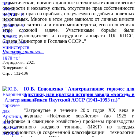
климатические, организационные и технико-технологические
сложности и нехватку опыта, отсутствие прав собственности
на недра и прав на прибыль, получаемую от добычи полезных
ископаемых. Многое в этом деле зависело от личных качеств
руководителя того или иного министерства, его отношения к
этой сложной задаче. Участниками борьбы были
также руководители и сотрудники аппарата ЦК КПСС,
Совета Министров и Госплана СССР..."
Читать статью...
Год издания: 2021
№ журнала: 4
Стр. : 132-136
Ю.В. Евдошенко "Альтернативное горючее для
Арктики, или краткая история завода «Богхед» в
пос. Тикси Якутской АССР (1941–1953 гг.)"
"Затронутые в течение 20-х годов XX века в
журнале «Нефтяное хозяйство» (до 1925 г.
«Нефтяное и сланцевое хозяйство») проблемы производства
искусственного жидкого топлива (ИЖТ) из твердых
каустобиолитов (в современной классификации – технологии