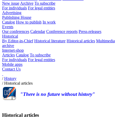
New issue
Archive
To subscribe
For individuals
For legal entities
Advertising
Publishing House
Catalog
How to publish
In work
Events
Our conferences
Calendar
Conference reports
Press-releases
Historical
By Editor-in-Chief
Historical literature
Historical articles
Multimedia
archive
Internet-shop
Articles
Catalog
To subscribe
For individuals
For legal entities
Mobile apps
Contact Us
/
History
/
Historical articles
"There is no future without history"
Historical articles