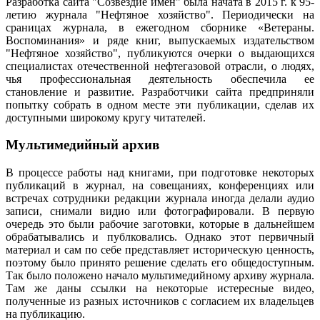
Разработка сайта "Созвездие имен" была начата в 2015 г. к 95-
летию журнала "Нефтяное хозяйство". Периодически на
сраницах журнала, в ежегодном сборнике «Ветераны.
Воспоминания» и ряде книг, выпускаемых издательством
"Нефтяное хозяйство", публикуются очерки о выдающихся
специалистах отечественной нефтегазовой отрасли, о людях,
чья профессиональная деятельность обеспечила ее
становление и развитие. Разработчики сайта предприняли
попытку собрать в одном месте эти публикации, сделав их
доступными широкому кругу читателей.
Мультимедийный архив
В процессе работы над книгами, при подготовке некоторых
публикаций в журнал, на совещаниях, конференциях или
встречах сотрудники редакции журнала иногда делали аудио
записи, снимали видио или фотографировали. В первую
очередь это были рабочие заготовки, которые в дальнейшем
обрабатывались и публковались. Однако этот первичный
материал и сам по себе представляет историческую ценность,
поэтому было принято решение сделать его общедоступным.
Так было положено начало мультимедийному архиву журнала.
Там же даны ссылки на некоторые истересные видео,
полученные из разных источников с согласием их владельцев
на публикацию.