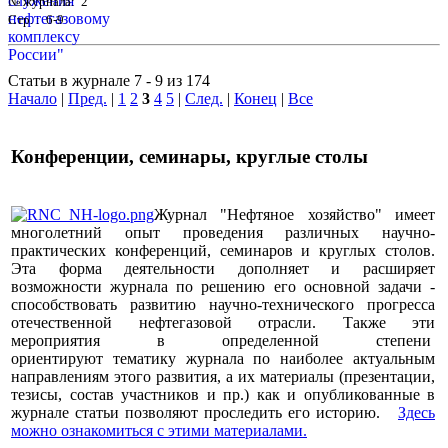
№ журнала: 2
Стр. : 6-9
Статьи в журнале 7 - 9 из 174
Начало
|
Пред.
|
1
2
3
4
5
|
След.
|
Конец
|
Все
Конференции, семинары, круглые столы
Журнал "Нефтяное хозяйство" имеет
многолетний опыт проведения различных научно-
практических конференций, семинаров и круглых столов.
Эта форма деятельности дополняет и расширяет
возможности журнала по решению его основной задачи -
способствовать развитию научно-технического прогресса
отечественной нефтегазовой отрасли. Также эти
мероприятия в определенной степени
ориентируют тематику журнала по наиболее актуальным
направлениям этого развития, а их материалы (презентации,
тезисы, состав участников и пр.) как и опубликованные в
журнале статьи позволяют проследить его историю.
Здесь
можно ознакомиться с этими материалами
.