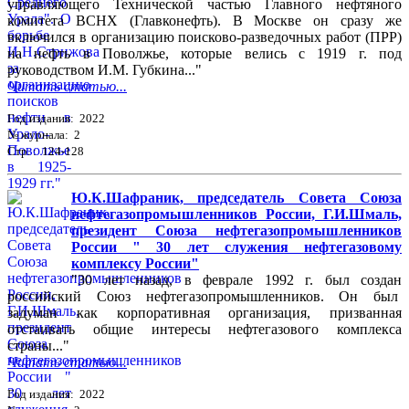
управляющего Технической частью Главного нефтяного
комитета ВСНХ (Главконефть). В Москве он сразу же
включился в организацию поисково-разведочных работ (ПРР)
на нефть в Поволжье, которые велись с 1919 г. под
руководством И.М. Губкина..."
Читать статью...
Год издания: 2022
№ журнала: 2
Стр. : 124-128
Ю.К.Шафраник, председатель Совета Союза
нефтегазопромышленников России, Г.И.Шмаль,
президент Союза нефтегазопромышленников
России " 30 лет служения нефтегазовому
комплексу России"
"30 лет назад, в феврале 1992 г. был создан
российский Союз нефтегазопромышленников. Он был
задуман как корпоративная организация, призванная
отстаивать общие интересы нефтегазового комплекса
страны..."
Читать статью...
Год издания: 2022