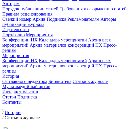
Авторам
Порядок публикации статей
Требования к оформлению статей
Правила рецензирования
Свежий номер
Архив
Подписка
Рекламодателям
Авторы
публикаций журнала
Издательство
Портфолио
Мероприятия
Конференции НХ
Календарь мероприятий
Архив всех
мероприятий
Архив материалов конференций НХ
Пресс-
релизы
Мероприятия
Конференции НХ
Календарь мероприятий
Архив всех
мероприятий
Архив материалов конференций НХ
Пресс-
релизы
История
От главного редактора
Библиотека
Статьи в журнале
Мультимедийный архив
Интернет магазин
Статьи
Подписка
Контакты
/
История
/
Статьи в журнале