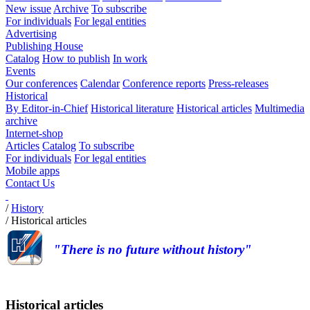
New issue
Archive
To subscribe
For individuals
For legal entities
Advertising
Publishing House
Catalog
How to publish
In work
Events
Our conferences
Calendar
Conference reports
Press-releases
Historical
By Editor-in-Chief
Historical literature
Historical articles
Multimedia
archive
Internet-shop
Articles
Catalog
To subscribe
For individuals
For legal entities
Mobile apps
Contact Us
/
History
/
Historical articles
"There is no future without history"
Historical articles