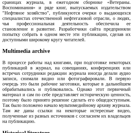
сраницах журнала, в ежегодном сборнике «Ветераны.
Воспоминания» и ряде книг, выпускаемых издательством
"Нефтяное хозяйство", публикуются очерки о выдающихся
специалистах отечественной нефтегазовой отрасли, о людях,
чья профессиональная деятельность обеспечила ее
становление и развитие. Разработчики сайта предприняли
попытку собрать в одном месте эти публикации, сделав их
доступными широкому кругу читателей.
Multimedia archive
В процессе работы над книгами, при подготовке некоторых
публикаций в журнал, на совещаниях, конференциях или
встречах сотрудники редакции журнала иногда делали аудио
записи, снимали видио или фотографировали. В первую
очередь это были рабочие заготовки, которые в дальнейшем
обрабатывались и публковались. Однако этот первичный
материал и сам по себе представляет историческую ценность,
поэтому было принято решение сделать его общедоступным.
Так было положено начало мультимедийному архиву журнала.
Там же даны ссылки на некоторые истересные видео,
полученные из разных источников с согласием их владельцев
на публикацию.
Historical literature