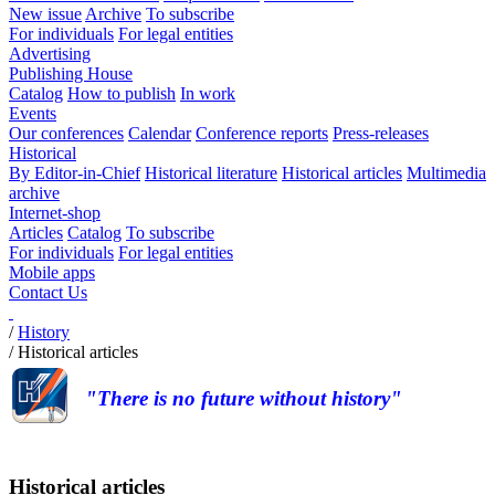
New issue
Archive
To subscribe
For individuals
For legal entities
Advertising
Publishing House
Catalog
How to publish
In work
Events
Our conferences
Calendar
Conference reports
Press-releases
Historical
By Editor-in-Chief
Historical literature
Historical articles
Multimedia
archive
Internet-shop
Articles
Catalog
To subscribe
For individuals
For legal entities
Mobile apps
Contact Us
/
History
/
Historical articles
"There is no future without history"
Historical articles