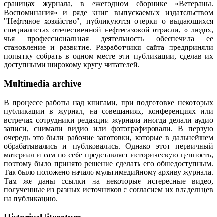
сраницах журнала, в ежегодном сборнике «Ветераны.
Воспоминания» и ряде книг, выпускаемых издательством
"Нефтяное хозяйство", публикуются очерки о выдающихся
специалистах отечественной нефтегазовой отрасли, о людях,
чья профессиональная деятельность обеспечила ее
становление и развитие. Разработчики сайта предприняли
попытку собрать в одном месте эти публикации, сделав их
доступными широкому кругу читателей.
Multimedia archive
В процессе работы над книгами, при подготовке некоторых
публикаций в журнал, на совещаниях, конференциях или
встречах сотрудники редакции журнала иногда делали аудио
записи, снимали видио или фотографировали. В первую
очередь это были рабочие заготовки, которые в дальнейшем
обрабатывались и публковались. Однако этот первичный
материал и сам по себе представляет историческую ценность,
поэтому было принято решение сделать его общедоступным.
Так было положено начало мультимедийному архиву журнала.
Там же даны ссылки на некоторые истересные видео,
полученные из разных источников с согласием их владельцев
на публикацию.
Historical literature