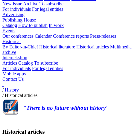
New issue
Archive
To subscribe
For individuals
For legal entities
Advertising
Publishing House
Catalog
How to publish
In work
Events
Our conferences
Calendar
Conference reports
Press-releases
Historical
By Editor-in-Chief
Historical literature
Historical articles
Multimedia
archive
Internet-shop
Articles
Catalog
To subscribe
For individuals
For legal entities
Mobile apps
Contact Us
/
History
/
Historical articles
"There is no future without history"
Historical articles