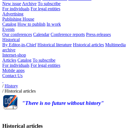
New issue
Archive
To subscribe
For individuals
For legal entities
Advertising
Publishing House
Catalog
How to publish
In work
Events
Our conferences
Calendar
Conference reports
Press-releases
Historical
By Editor-in-Chief
Historical literature
Historical articles
Multimedia
archive
Internet-shop
Articles
Catalog
To subscribe
For individuals
For legal entities
Mobile apps
Contact Us
/
History
/
Historical articles
"There is no future without history"
Historical articles