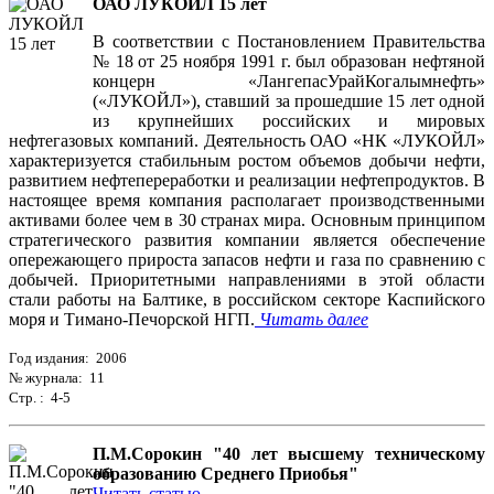
ОАО ЛУКОЙЛ 15 лет
В соответствии с Постановлением Правительства
№ 18 от 25 ноября 1991 г. был образован нефтяной
концерн «ЛангепасУрайКогалымнефть»
(«ЛУКОЙЛ»), ставший за прошедшие 15 лет одной
из крупнейших российских и мировых
нефтегазовых компаний. Деятельность ОАО «НК «ЛУКОЙЛ»
характеризуется стабильным ростом объемов добычи нефти,
развитием нефтепереработки и реализации нефтепродуктов. В
настоящее время компания располагает производственными
активами более чем в 30 странах мира. Основным принципом
стратегического развития компании является обеспечение
опережающего прироста запасов нефти и газа по сравнению с
добычей. Приоритетными направлениями в этой области
стали работы на Балтике, в российском секторе Каспийского
моря и Тимано-Печорской НГП.
Читать далее
Год издания: 2006
№ журнала: 11
Стр. : 4-5
П.М.Сорокин "40 лет высшему техническому
образованию Среднего Приобья"
Читать статью