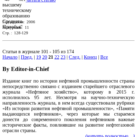
Год издания: 2006
№ журнала: 11
Стр. : 128-129
Статьи в журнале 101 - 105 из 174
Начало
|
Пред.
|
19
20
21
22
23
|
След.
|
Конец
|
Все
By Editor-in-Chief
Издание книг по истории нефтяной промышленности страны
непосредственно связано с изданием старейшего отраслевого
журнала «Нефтяное хозяйство», которому в 2015 г.
исполнилось 95 лет. Несмотря на научно-техническую
направленность журнала, в нем всегда существовали рубрики
«Из истории развития нефтяной промышленности», «Памяти
выдающихся нефтяников», через которые мы стараемся
донести до современного поколения нефтяников важные
исторические факты, повлиявшие на развитие нефтегазовой
отрасли страны.
(читать полностью ...)