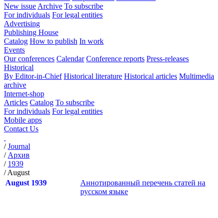
New issue
Archive
To subscribe
For individuals
For legal entities
Advertising
Publishing House
Catalog
How to publish
In work
Events
Our conferences
Calendar
Conference reports
Press-releases
Historical
By Editor-in-Chief
Historical literature
Historical articles
Multimedia
archive
Internet-shop
Articles
Catalog
To subscribe
For individuals
For legal entities
Mobile apps
Contact Us
/
Journal
/
Архив
/
1939
/
August
August 1939
Аннотированный перечень статей на
русском языке