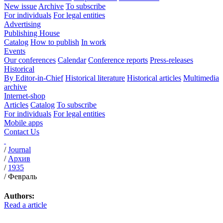
New issue
Archive
To subscribe
For individuals
For legal entities
Advertising
Publishing House
Catalog
How to publish
In work
Events
Our conferences
Calendar
Conference reports
Press-releases
Historical
By Editor-in-Chief
Historical literature
Historical articles
Multimedia
archive
Internet-shop
Articles
Catalog
To subscribe
For individuals
For legal entities
Mobile apps
Contact Us
/
Journal
/
Архив
/
1935
/
Февраль
Authors:
Read a article