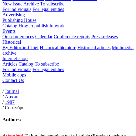
New issue
Archive
To subscribe
For individuals
For legal entities
Advertising
Publishing House
Catalog
How to publish
In work
Events
Our conferences
Calendar
Conference reports
Press-releases
Historical
By Editor-in-Chief
Historical literature
Historical articles
Multimedia
archive
Internet-shop
Articles
Catalog
To subscribe
For individuals
For legal entities
Mobile apps
Contact Us
/
Journal
/
Архив
/
1987
/
Сентябрь
Authors:
Attention!
To buy the complete text of article (Russian version a