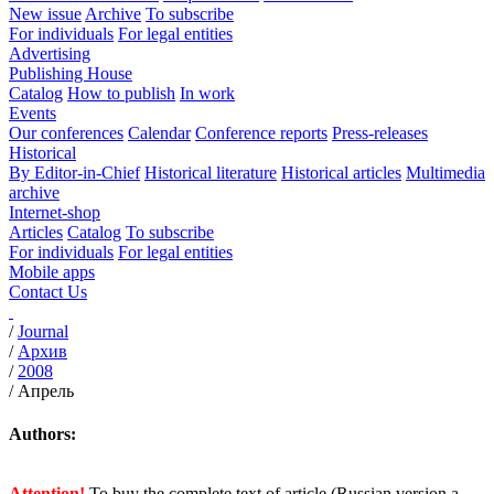
New issue
Archive
To subscribe
For individuals
For legal entities
Advertising
Publishing House
Catalog
How to publish
In work
Events
Our conferences
Calendar
Conference reports
Press-releases
Historical
By Editor-in-Chief
Historical literature
Historical articles
Multimedia
archive
Internet-shop
Articles
Catalog
To subscribe
For individuals
For legal entities
Mobile apps
Contact Us
/
Journal
/
Архив
/
2008
/
Апрель
Authors:
Attention!
To buy the complete text of article (Russian version a