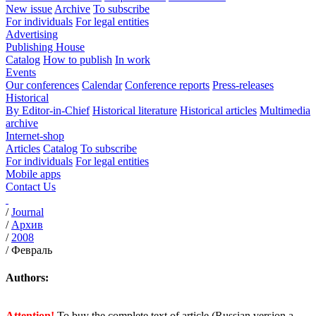
New issue
Archive
To subscribe
For individuals
For legal entities
Advertising
Publishing House
Catalog
How to publish
In work
Events
Our conferences
Calendar
Conference reports
Press-releases
Historical
By Editor-in-Chief
Historical literature
Historical articles
Multimedia
archive
Internet-shop
Articles
Catalog
To subscribe
For individuals
For legal entities
Mobile apps
Contact Us
/
Journal
/
Архив
/
2008
/
Февраль
Authors:
Attention!
To buy the complete text of article (Russian version a