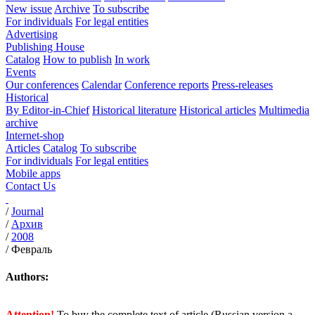
New issue
Archive
To subscribe
For individuals
For legal entities
Advertising
Publishing House
Catalog
How to publish
In work
Events
Our conferences
Calendar
Conference reports
Press-releases
Historical
By Editor-in-Chief
Historical literature
Historical articles
Multimedia
archive
Internet-shop
Articles
Catalog
To subscribe
For individuals
For legal entities
Mobile apps
Contact Us
/
Journal
/
Архив
/
2008
/
Февраль
Authors:
Attention!
To buy the complete text of article (Russian version a