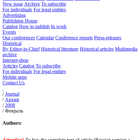
New issue
Archive
To subscribe
For individuals
For legal entities
Advertising
Publishing House
Catalog
How to publish
In work
Events
Our conferences
Calendar
Conference reports
Press-releases
Historical
By Editor-in-Chief
Historical literature
Historical articles
Multimedia
archive
Internet-shop
Articles
Catalog
To subscribe
For individuals
For legal entities
Mobile apps
Contact Us
/
Journal
/
Архив
/
2008
/
Февраль
Authors:
Attention!
To buy the complete text of article (Russian version a