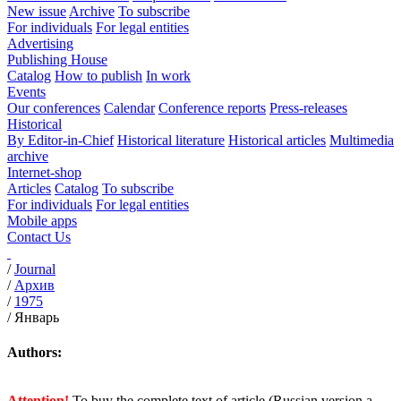
New issue
Archive
To subscribe
For individuals
For legal entities
Advertising
Publishing House
Catalog
How to publish
In work
Events
Our conferences
Calendar
Conference reports
Press-releases
Historical
By Editor-in-Chief
Historical literature
Historical articles
Multimedia
archive
Internet-shop
Articles
Catalog
To subscribe
For individuals
For legal entities
Mobile apps
Contact Us
/
Journal
/
Архив
/
1975
/
Январь
Authors:
Attention!
To buy the complete text of article (Russian version a