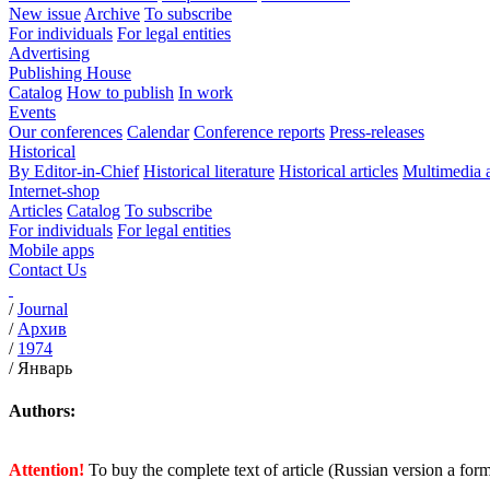
New issue
Archive
To subscribe
For individuals
For legal entities
Advertising
Publishing House
Catalog
How to publish
In work
Events
Our conferences
Calendar
Conference reports
Press-releases
Historical
By Editor-in-Chief
Historical literature
Historical articles
Multimedia 
Internet-shop
Articles
Catalog
To subscribe
For individuals
For legal entities
Mobile apps
Contact Us
/
Journal
/
Архив
/
1974
/
Январь
Authors:
Attention!
To buy the complete text of article (Russian version a for