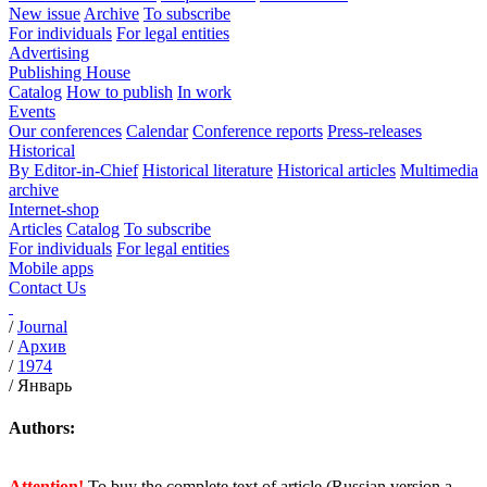
New issue
Archive
To subscribe
For individuals
For legal entities
Advertising
Publishing House
Catalog
How to publish
In work
Events
Our conferences
Calendar
Conference reports
Press-releases
Historical
By Editor-in-Chief
Historical literature
Historical articles
Multimedia
archive
Internet-shop
Articles
Catalog
To subscribe
For individuals
For legal entities
Mobile apps
Contact Us
/
Journal
/
Архив
/
1974
/
Январь
Authors:
Attention!
To buy the complete text of article (Russian version a